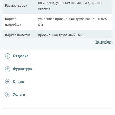
по индивидуальным размерам дверного
Размер двери
проёма
Каркас
усиленная профильная труба 50×25 + 40×25
(коробка)
мм
Каркас полотна
профильная труба 40×25 мм
Подробнее
Полотно
снаружи стальной лист толщиной 2,2 мм
Отделка
Притворная
профильная труба 40×25 мм
планка
Фурнитура
Ребра жесткости
профильная труба 40×25 мм (2 шт.)
(усилители)
Опции
Отделка
Услуги
панель МДФ ПВХ + стеклопакет
Отделка
(цвет на выбор, рисунок фрезеровки на
снаружи
выбор)