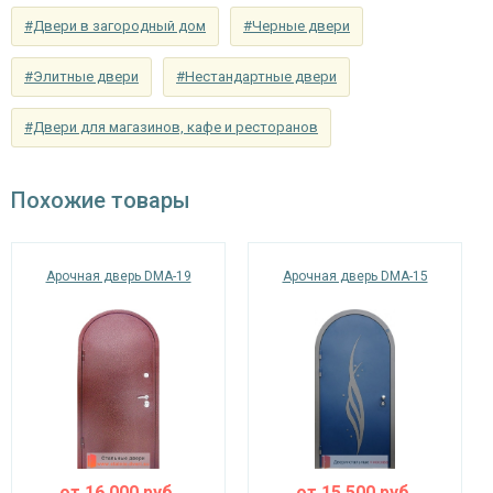
панель ламинат
#Двери в загородный дом
#Черные двери
Отделка внутри
(образцы ламината)
#Элитные двери
#Нестандартные двери
Запирающие устройства и фурнитура
#Двери для магазинов, кафе и ресторанов
сувальдный (сейфовый) «ПРО-САМ 799», 3-х
Верхний замок
ригельный, 2-х оборотный
Похожие товары
цилиндровый «ПРО-САМ ЗВ 4-31/55» с
Нижний замок
нажимной ручкой, 3-х ригельный, 2-х
оборотный
Арочная дверь DMA-19
Арочная дверь DMA-15
Глазок
нет
наблюдения
Петли
⌀22 мм (6 шт.)
Противосъемные
блокираторы
устройства
Изоляционные материалы
от
16,000
руб.
от
15,500
руб.