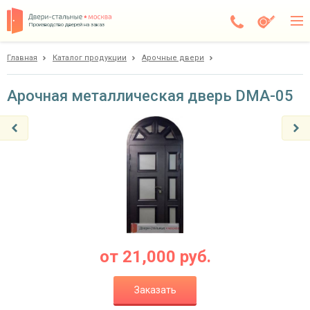
Производство дверей на заказ
Главная
Каталог продукции
Арочные двери
Дедовск
Каталог
Арочная металлическая дверь DMA-05
Доставка
Установка
Галерея
Акции
Покупателям
от
21,000
руб.
О компании
Заказать
Контакты