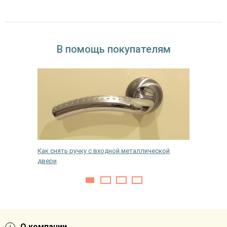
В помощь покупателям
Как снять ручку с входной металлической
Как выб
двери
шумоизо
О компании