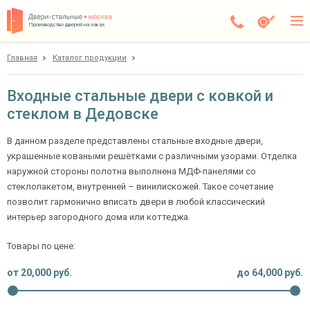
Производство дверей на заказ
Главная
Каталог продукции
Дедовск
Каталог
Входные стальные двери с ковкой и
стеклом в Дедовске
Доставка
Установка
В данном разделе представлены стальные входные двери,
украшенные коваными решётками с различными узорами. Отделка
Галерея
наружной стороны полотна выполнена МДФ-панелями со
стеклопакетом, внутренней – винилискожей. Такое сочетание
Акции
позволит гармонично вписать двери в любой классический
интерьер загородного дома или коттеджа.
Покупателям
Товары по цене:
О компании
от
20,000
руб.
до
64,000
руб.
Контакты