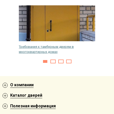
Требования к тамбурным дверям в
Как уме
многоквартирных домах
двери
О компании
Каталог дверей
Полезная информация