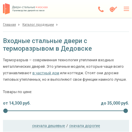
Производство дверей на заказ
Главная
Каталог продукции
Дедовск
Каталог
Входные стальные двери с
терморазрывом в Дедовске
Доставка
Установка
Терморазрыв – современная технология утепления входных
металлических дверей. Это уличные модели, которые чаще всего
Галерея
устанавливают
в частный дом
или коттедж. Стоят они дороже
типовых утепленных, но и выполняют свои функции намного лучше.
Акции
Товары по цене:
Покупателям
от
14,300
руб.
до
35,000
руб.
О компании
сначала дешевые
/
сначала дорогие
Контакты