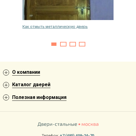
срок.
Как отмыть металлическую дверь
Можно л
О компании
Каталог дверей
Полезная информация
Телефон:
+7 (495) 409-24-70