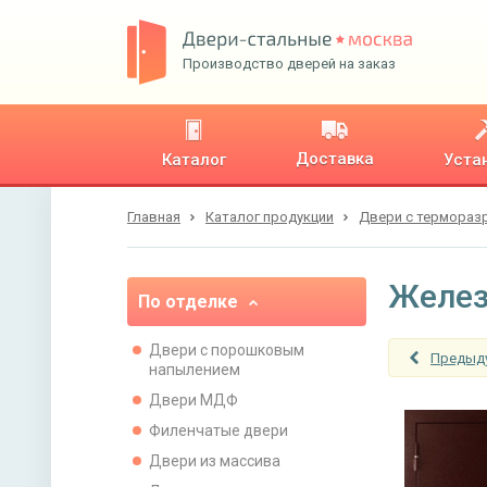
Производство дверей на заказ
Доставка
Каталог
Уста
Главная
Каталог продукции
Двери с термора
Желез
По отделке
Двери с порошковым
Предыд
напылением
Двери МДФ
Филенчатые двери
Двери из массива