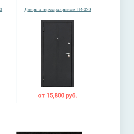
0
Дверь с терморазрывом TR-020
нитура
 ригельный
от
15,800
руб.
ы
— пеноплекс, фольгированный изолон,