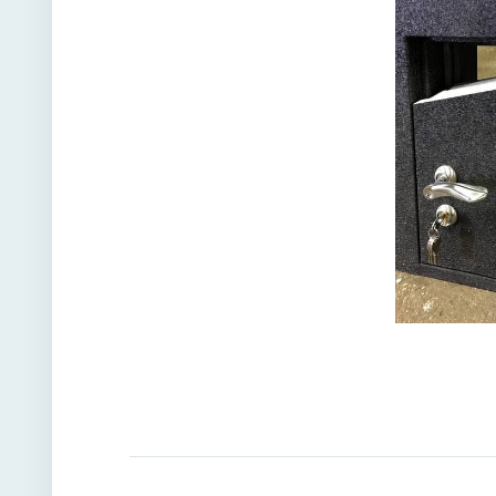
Направл
открыва
Угол от