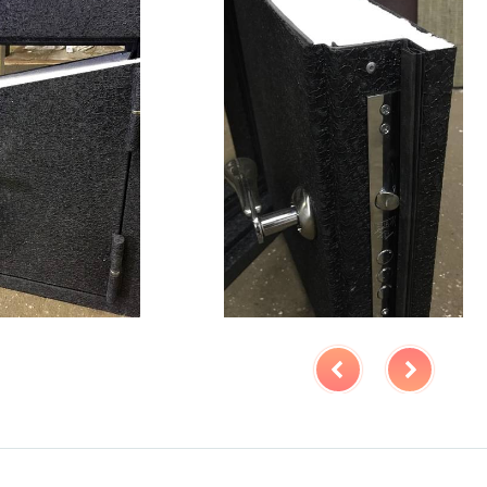
Особенности модели
ение
наружное / внутреннее,
ния
левое / правое (на выбор)
крывания
180°