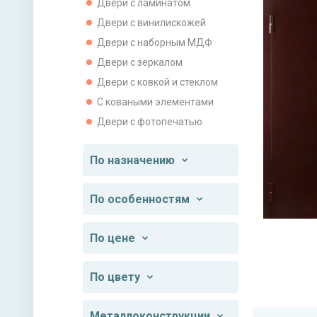
Двери с ламинатом
Двери с винилискожей
Двери с наборным МДФ
Двери с зеркалом
Двери с ковкой и стеклом
С коваными элементами
Двери с фотопечатью
По назначению
По особенностям
По цене
По цвету
Металлоконструкции