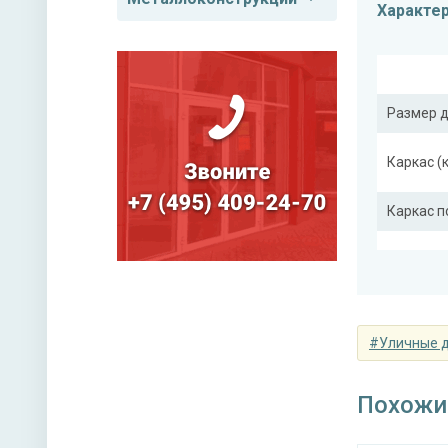
Характе
Размер 
Каркас (
Каркас 
Полотно
Притвор
планка
#Уличные 
Ребра же
(усилите
Похожи