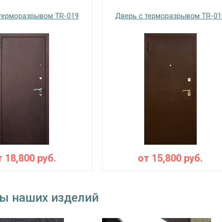
 снаружи
порошковое напыление (цвет на выбор)
терморазрывом TR-019
Дверь с терморазрывом TR-01
 внутри
МДФ (цвет на выбор)
Запирающие устройства и фур
 замок
на выбор
замок
«Мосрентген» сейфового типа с нажимной ручкой, 3-х
угол обзора 200°
ния
⌀25 мм (3 шт.)
съемные
т
18,800
руб.
от
15,800
руб.
блокираторы
тва
Изоляционные материал
ы наших изделий
тройной контур уплотнения, терморазрыв, утеплители 
оляция
пенополистерол