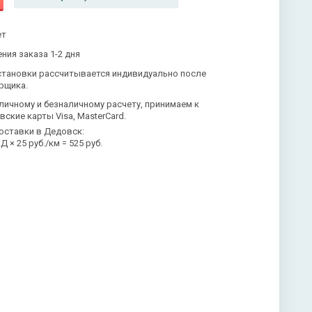
ет
ния заказа 1-2 дня
становки рассчитывается индивидуально после
рщика.
личному и безналичному расчету, принимаем к
вские карты Visa, MasterCard.
оставки в Дедовск:
 × 25 руб./км = 525 руб.