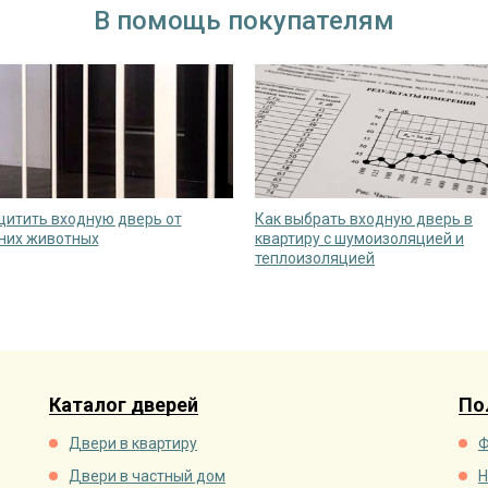
В помощь покупателям
щитить входную дверь от
Как выбрать входную дверь в
них животных
квартиру с шумоизоляцией и
теплоизоляцией
Каталог дверей
По
Двери в квартиру
Ф
Двери в частный дом
Н