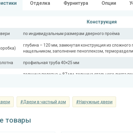
ристики
Отделка
Фурнитура
Опции
У
Конструкция
двери
по индивидуальным размерам дверного проёма
глубина – 120 мм, замкнутая конструкция из сложного 
коробка)
нащельником, заполнение пеноплексом, термораздел
полотна
профильная труба 40×25 мм
толщина полотна – 87 мм, толщина стального листа по
вставка
ная
профильная труба 40×25 мм
двери
#Двери в частный дом
#Наружные двери
сткости
профильная труба 40×25 мм (2 шт.)
ли)
е товары
Отделка