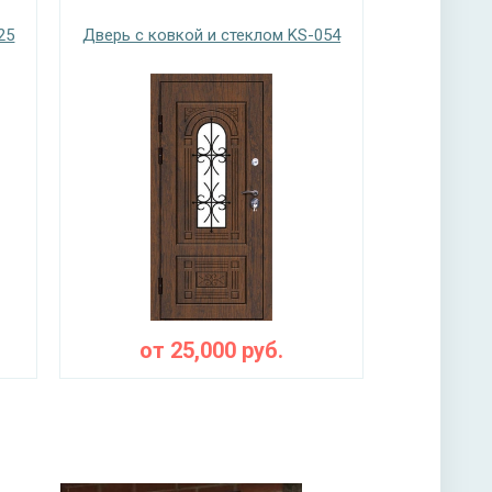
25
Дверь с ковкой и стеклом KS-054
нитура
учкой, 3-х ригельный
-х ригельный, 4-х оборотный, личинный
ы
я плита URSA или пенопласт (на выбор)
от
25,000
руб.