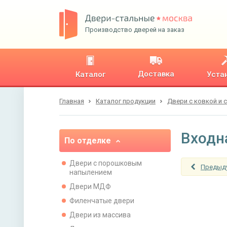
Производство дверей на заказ
Доставка
Каталог
Уста
Главная
Каталог продукции
Двери с ковкой и 
Входн
По отделке
Двери с порошковым
Предыд
напылением
Двери МДФ
Филенчатые двери
Двери из массива