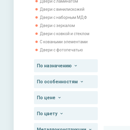
Двери с ламинатом
Двери с винилискожей
Двери с наборным МДФ
Двери с зеркалом
Двери с ковкой и стеклом
С коваными элементами
Двери с фотопечатью
По назначению
По особенностям
По цене
По цвету
Металлоконструкции