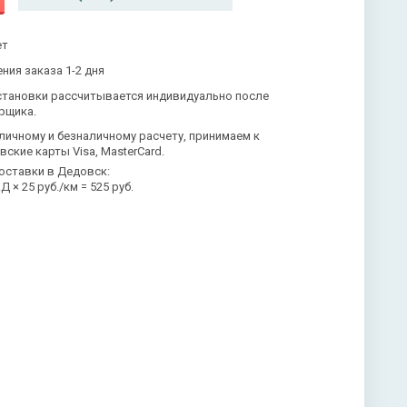
ет
ния заказа 1-2 дня
становки рассчитывается индивидуально после
рщика.
личному и безналичному расчету, принимаем к
вские карты Visa, MasterCard.
оставки в Дедовск:
 × 25 руб./км = 525 руб.