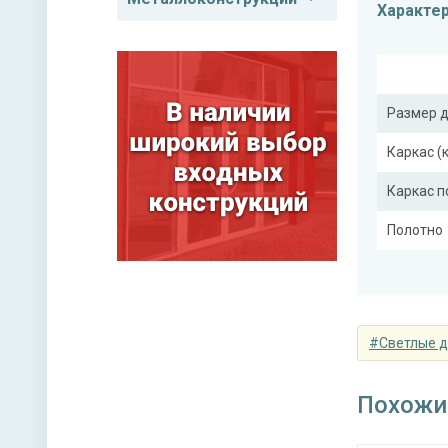
Характе
Размер 
Каркас (
Каркас 
Полотно
Притвор
Ребра же
(усилите
#Светлые 
Похожи
Отделка
Отделка