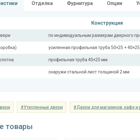
ристики
Отделка
Фурнитура
Опции
У
Конструкция
двери
по индивидуальным размерам дверного п
коробка)
усиленная профильная труба 50×25 + 40×2
полотна
профильная труба 40×25 мм
снаружи стальной лист толщиной 2 мм
ная планка
профильная труба 40×25 мм, полоса 16×4 
сткости
профильная труба 40×25 мм (2 шт.)
ли)
двери
#Утепленные двери
#Двери для магазинов, кафе и
Отделка
е товары
 снаружи
панель из МДФ 10 мм (цвет и фрезеровка 
 внутри
панель из МДФ 10 мм (цвет и фрезеровка 