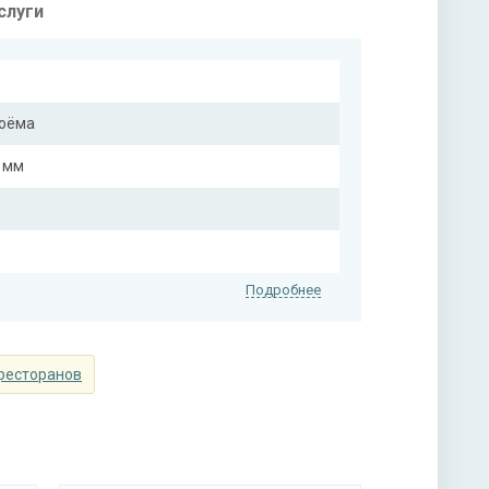
слуги
роёма
5 мм
Подробнее
мм
 ресторанов
на выбор)
на выбор)