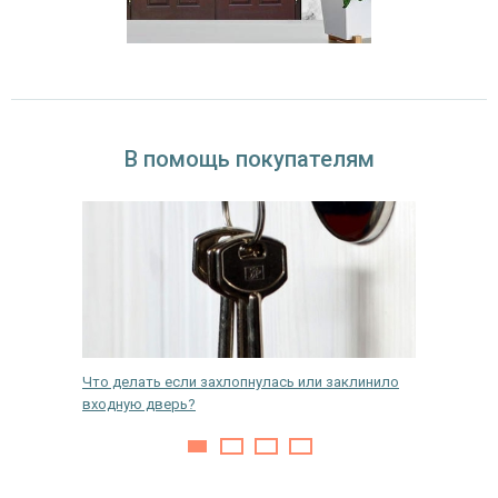
В помощь покупателям
лать, как
Что делать если захлопнулась или заклинило
Какая т
входную дверь?
двери?