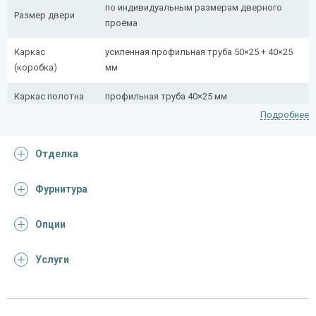
по индивидуальным размерам дверного
Размер двери
проёма
Каркас
усиленная профильная труба 50×25 + 40×25
(коробка)
мм
Каркас полотна
профильная труба 40×25 мм
Подробнее
Полотно
снаружи стальной лист толщиной 2,2 мм
Отделка
Притворная
профильная труба 40×25 мм
планка
Фурнитура
Ребра жесткости
профильная труба 40×25 мм (2 шт.)
(усилители)
Опции
Отделка
Услуги
панель МДФ ПВХ + кованая решетка и
Отделка
стеклопакет
снаружи
(цвет на выбор, рисунок фрезеровки на