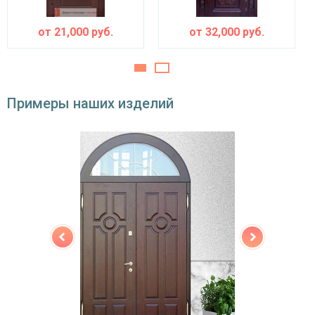
Изоляционные материалы
от
21,000
руб.
от
32,000
руб.
Звуко- и
ватин
теплоизоляция
Особенности модели
Примеры наших изделий
Направление
наружное / внутреннее,
открывания
левое / правое (на выбор)
Угол
180°
открывания