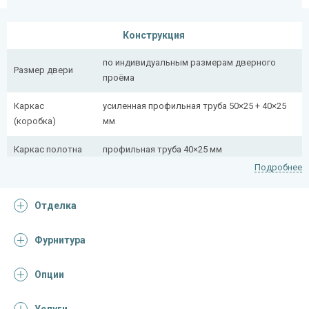
Конструкция
по индивидуальным размерам дверного
Размер двери
проёма
Каркас
усиленная профильная труба 50×25 + 40×25
(коробка)
мм
Каркас полотна
профильная труба 40×25 мм
Подробнее
Полотно
снаружи стальной лист толщиной 2,2 мм
Отделка
Притворная
профильная труба 40×25 мм
планка
Фурнитура
Ребра жесткости
профильная труба 40×25 мм (2 шт.)
(усилители)
Опции
Отделка