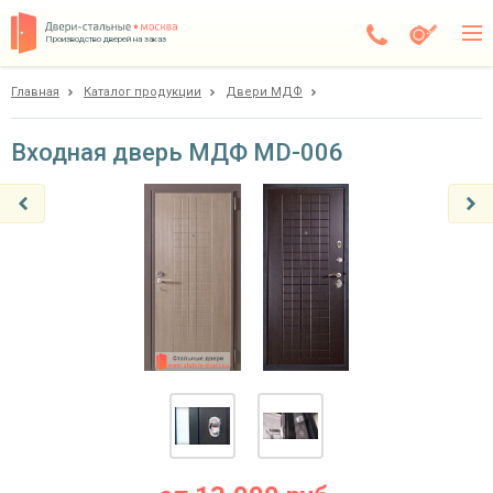
Производство дверей на заказ
Главная
Каталог продукции
Двери МДФ
Дедовск
Каталог
Входная дверь МДФ MD-006
Доставка
Установка
Галерея
Акции
Покупателям
О компании
Контакты