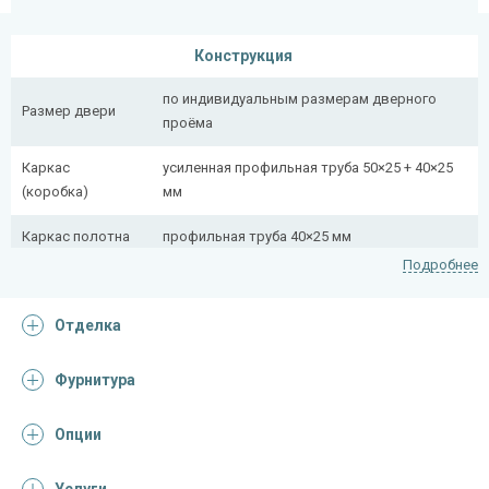
Конструкция
по индивидуальным размерам дверного
Размер двери
проёма
Каркас
усиленная профильная труба 50×25 + 40×25
(коробка)
мм
Каркас полотна
профильная труба 40×25 мм
Подробнее
Полотно
снаружи стальной лист толщиной 2,2 мм
Отделка
Притворная
профильная труба 40×25 мм
планка
Фурнитура
Ребра жесткости
профильная труба 40×25 мм (2 шт.)
(усилители)
Опции
Отделка