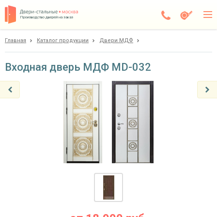
Производство дверей на заказ
Главная
Каталог продукции
Двери МДФ
Дедовск
Каталог
Входная дверь МДФ MD-032
Доставка
Установка
Галерея
Акции
Покупателям
О компании
Контакты