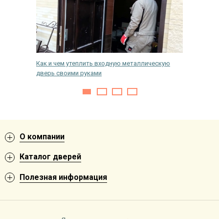
ческих
Как и чем утеплить входную металлическую
Стильно
дверь своими руками
зеркаль
О компании
Каталог дверей
Полезная информация