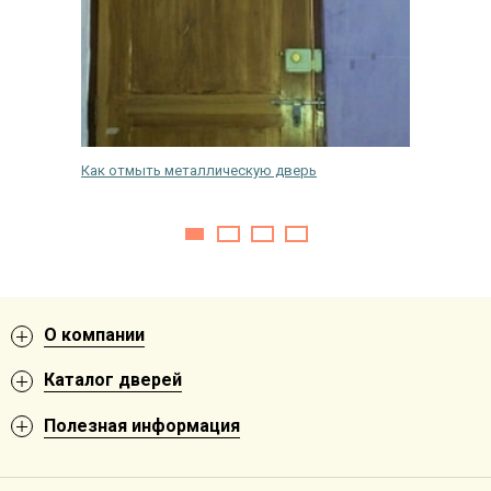
 входной
Как отмыть металлическую дверь
Как укр
О компании
Каталог дверей
Полезная информация