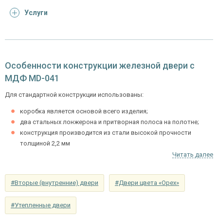
Отделка
Услуги
Отделка
панель из МДФ 10 мм (цвет и фрезеровка на
снаружи
выбор)
панель из МДФ 10 мм (цвет и фрезеровка на
Отделка внутри
выбор)
Особенности конструкции железной двери с
МДФ MD-041
Запирающие устройства и фурнитура
Для стандартной конструкции использованы:
сувальдный (сейфовый) «ПРО-САМ 799», 3-х
Верхний замок
коробка является основой всего изделия;
ригельный, 2-х оборотный
два стальных лонжерона и притворная полоса на полотне;
цилиндровый «ПРО-САМ ЗВ 4-31/55» с
конструкция производится из стали высокой прочности
Нижний замок
нажимной ручкой, 3-х ригельный, 2-х
толщиной 2,2 мм
оборотный
Читать далее
Стандартная комплектация представлена следующим набором
фурнитуры:
Глазок
угол обзора 200°
#Вторые (внутренние) двери
#Двери цвета «Орех»
наблюдения
противосъемы (блокираторы, d10 мм),
петли отечественного производства,
Петли
⌀25 мм (2 шт.)
#Утепленные двери
глазок с широким углом обзора.