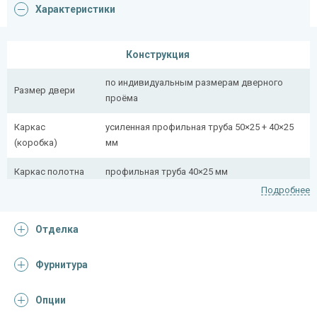
Характеристики
Конструкция
по индивидуальным размерам дверного
Размер двери
проёма
Каркас
усиленная профильная труба 50×25 + 40×25
(коробка)
мм
Каркас полотна
профильная труба 40×25 мм
Подробнее
Полотно
снаружи стальной лист толщиной 2,2 мм
Отделка
Притворная
профильная труба 40×25 мм
планка
Фурнитура
Ребра жесткости
профильная труба 40×25 мм (2 шт.)
(усилители)
Опции