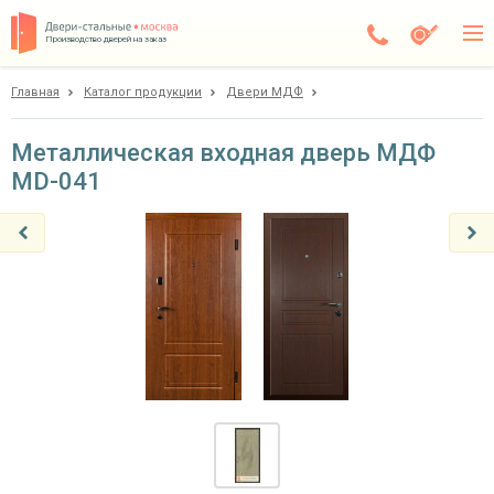
Производство дверей на заказ
Главная
Каталог продукции
Двери МДФ
Дедовск
Каталог
Металлическая входная дверь МДФ
MD-041
Доставка
Установка
Галерея
Акции
Покупателям
О компании
Контакты