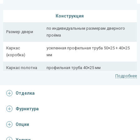
Конструкция
по индивидуальным размерам дверного
Размер двери
проёма
Каркас
усиленная профильная труба 50×25 + 40×25
(коробка)
мм
Каркас полотна
профильная труба 40×25 мм
Подробнее
Полотно
снаружи стальной лист толщиной 2,2 мм
Отделка
Притворная
профильная труба 40×25 мм
планка
Фурнитура
Ребра жесткости
профильная труба 40×25 мм (2 шт.)
(усилители)
Опции
Отделка