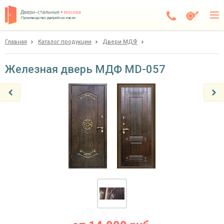
Производство дверей на заказ
Главная
Каталог продукции
Двери МДФ
Дедовск
Каталог
Железная дверь МДФ MD-057
Доставка
Установка
Галерея
Акции
Покупателям
О компании
Контакты