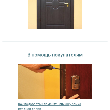
В помощь покупателям
адежные?
Как подобрать и поменять личинку замка
Критери
входной двери