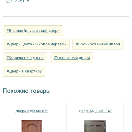
Услуги
Отделка
панель из МДФ 10 мм (цвет и фрезеровка на
снаружи
выбор)
панель из МДФ 10 мм (цвет и фрезеровка на
Отделка внутри
выбор)
#Вторые (внутренние) двери
Запирающие устройства и фурнитура
#Двери цвета «Тиковое дерево»
#Бронированные двери
цилиндровый «ПРО-САМ ЗВ 4-31/55» с
#Коричневые двери
#Утепленные двери
Верхний замок
нажимной ручкой, 3-х ригельный, 2-х
оборотный
#Двери в квартиру
сувальдный (сейфовый) «ПРО-САМ 799», 3-х
Нижний замок
ригельный, 2-х оборотный
Похожие товары
Глазок
нет
наблюдения
Дверь МДФ MD-073
Дверь МДФ MD-046
Петли
⌀25 мм (2 шт.)
Противосъемные
блокираторы