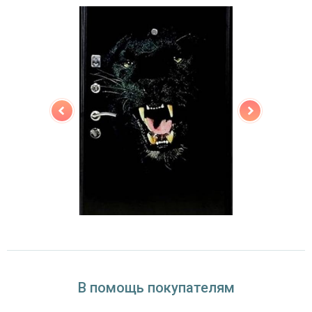
Звуко- и
одинарный контур уплотнения,
теплоизоляция
минераловатная плита URSA
Особенности модели
Направление
наружное / внутреннее,
открывания
левое / правое (на выбор)
Угол
180°
открывания
В помощь покупателям