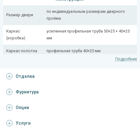
по индивидуальным размерам дверного
Размер двери
проёма
Каркас
усиленная профильная труба 50×25 + 40×25
(коробка)
мм
Каркас полотна
профильная труба 40×25 мм
Подробнее
Полотно
снаружи стальной лист толщиной 2,2 мм
Отделка
Притворная
профильная труба 40×25 мм
планка
Фурнитура
Ребра жесткости
профильная труба 40×25 мм (2 шт.)
(усилители)
Опции
Отделка
Услуги
Отделка
лист металла с декоративной фотопечатью
снаружи