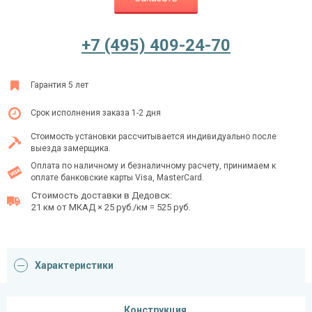
+7 (495) 409-24-70
Ежедневно с 08:00 до 24:00
+7 (495) 409-24-70
Гарантия 5 лет
Срок исполнения заказа 1-2 дня
Стоимость установки рассчитывается индивидуально после
выезда замерщика.
Оплата по наличному и безналичному расчету, принимаем к
оплате банковские карты Visa, MasterCard.
Стоимость доставки в Дедовск:
21 км от МКАД × 25 руб./км = 525 руб.
Характеристики
Конструкция