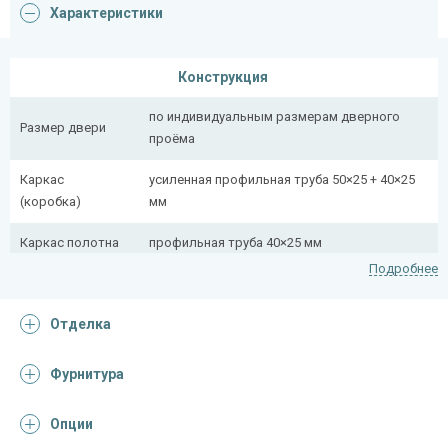
Характеристики
Конструкция
по индивидуальным размерам дверного
Размер двери
проёма
Каркас
усиленная профильная труба 50×25 + 40×25
(коробка)
мм
Каркас полотна
профильная труба 40×25 мм
Подробнее
Полотно
снаружи стальной лист толщиной 2,2 мм
Отделка
Притворная
профильная труба 40×25 мм
планка
Фурнитура
Ребра жесткости
профильная труба 40×25 мм (2 шт.)
(усилители)
Опции