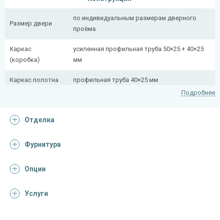
по индивидуальным размерам дверного
Размер двери
проёма
Каркас
усиленная профильная труба 50×25 + 40×25
(коробка)
мм
Каркас полотна
профильная труба 40×25 мм
Подробнее
Полотно
снаружи стальной лист толщиной 2 мм
Отделка
Притворная
профильная труба 40×25 мм, полоса 16×4 мм
планка
Фурнитура
Ребра жесткости
профильная труба 40×25 мм (2 шт.)
(усилители)
Опции
Отделка
Услуги
Отделка
порошковое напыление (цвет на выбор)
снаружи