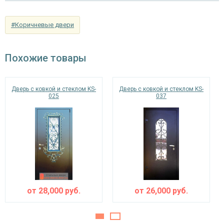
Отделка внутри
порошковое напыление (цвет на выбор)
#Коричневые двери
Запирающие устройства и фурнитура
«Мосрентген» сейфового типа с нажимной
Похожие товары
Верхний замок
ручкой, 3-х ригельный
цилиндровый «Страж» с нажимной ручкой, 4-
Нижний замок
Дверь с ковкой и стеклом KS-
Дверь с ковкой и стеклом KS-
х ригельный, 4-х оборотный, личинный ключ
025
037
Петли
⌀25 мм (2 шт.)
Противосъемные
блокираторы
устройства
Изоляционные материалы
двойной контур уплотнения,
от
28,000
руб.
от
26,000
руб.
Звуко- и
минераловатная плита URSA или пенопласт
теплоизоляция
(на выбор)