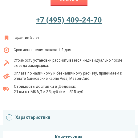
+7 (495) 409-24-70
Ежедневно с 08:00 до 24:00
+7 (495) 409-24-70
Гарантия 5 лет
Срок исполнения заказа 1-2 дня
Стоимость установки рассчитывается индивидуально после
выезда замерщика.
Оплата по наличному и безналичному расчету, принимаем к
оплате банковские карты Visa, MasterCard.
Стоимость доставки в Дедовск:
21 км от МКАД × 25 руб./км = 525 руб.
Характеристики
Конструкция