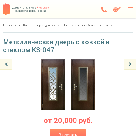
Производство дверей на заказ
Главная
Каталог продукции
Двери с ковкой и стеклом
Дедовск
Каталог
Металлическая дверь с ковкой и
стеклом KS-047
Доставка
Установка
Галерея
Акции
Покупателям
О компании
от
20,000
руб.
Контакты
Заказать