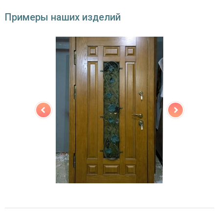
Особенности модели
Примеры наших изделий
Направление
наружное / внутреннее,
открывания
левое / правое (на выбор)
Дополнительно к
стеклопакет, кованые элементы (рисунок на
отделке
выбор)
Угол
180°
открывания