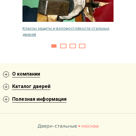
одной
Классы защиты и взломостойкости стальных
Можно л
дверей
первого
О компании
Каталог дверей
Полезная информация