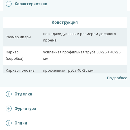
Характеристики
Конструкция
по индивидуальным размерам дверного
Размер двери
проёма
Каркас
усиленная профильная труба 50×25 + 40×25
(коробка)
мм
Каркас полотна
профильная труба 40×25 мм
Подробнее
Полотно
снаружи стальной лист толщиной 2,2 мм
Отделка
Притворная
профильная труба 40×25 мм
планка
Фурнитура
Ребра жесткости
профильная труба 40×25 мм (2 шт.)
(усилители)
Опции