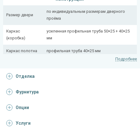
по индивидуальным размерам дверного
Размер двери
проёма
Каркас
усиленная профильная труба 50×25 + 40×25
(коробка)
мм
Каркас полотна
профильная труба 40×25 мм
Подробнее
Полотно
снаружи стальной лист толщиной 2,2 мм
Отделка
Притворная
профильная труба 40×25 мм
планка
Фурнитура
Ребра жесткости
профильная труба 40×25 мм (2 шт.)
(усилители)
Опции
Отделка
Услуги
Отделка
порошковое напыление (цвет на выбор)
снаружи