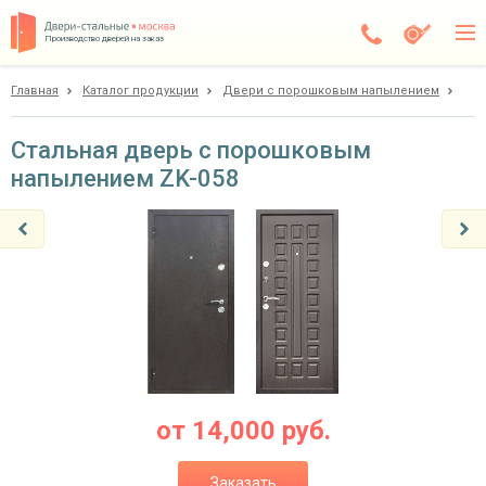
Производство дверей на заказ
Главная
Каталог продукции
Двери с порошковым напылением
Дедовск
Каталог
Стальная дверь с порошковым
напылением ZK-058
Доставка
Установка
Галерея
Акции
Покупателям
О компании
от
14,000
руб.
Контакты
Заказать