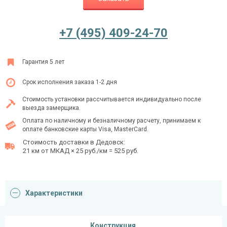
+7 (495) 409-24-70
Ежедневно с 08:00 до 24:00
+7 (495) 409-24-70
Гарантия 5 лет
Срок исполнения заказа 1-2 дня
Стоимость установки рассчитывается индивидуально после
выезда замерщика.
Оплата по наличному и безналичному расчету, принимаем к
оплате банковские карты Visa, MasterCard.
Стоимость доставки в Дедовск:
21 км от МКАД × 25 руб./км = 525 руб.
Характеристики
Конструкция