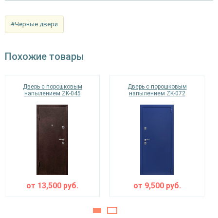
панель из МДФ 10 мм (цвет и фрезеровка на
Отделка внутри
выбор)
#Черные двери
Запирающие устройства и фурнитура
Похожие товары
сувальдный (сейфовый) «ПРО-САМ 799», 3-х
Верхний замок
ригельный, 2-х оборотный
Дверь с порошковым
Дверь с порошковым
цилиндровый «ПРО-САМ ЗВ 4-31/55» с
напылением ZK-045
напылением ZK-072
Нижний замок
нажимной ручкой, 3-х ригельный, 2-х
оборотный
Глазок
угол обзора 200°
наблюдения
Петли
⌀25 мм (2 шт.)
Противосъемные
от
13,500
руб.
от
9,500
руб.
блокираторы
устройства
Изоляционные материалы