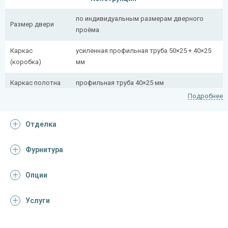
по индивидуальным размерам дверного
Размер двери
проёма
Каркас
усиленная профильная труба 50×25 + 40×25
(коробка)
мм
Каркас полотна
профильная труба 40×25 мм
Подробнее
Полотно
снаружи стальной лист толщиной 2,2 мм
Отделка
Притворная
профильная труба 40×25 мм
планка
Фурнитура
Ребра жесткости
профильная труба 40×25 мм (2 шт.)
(усилители)
Опции
Отделка
Услуги
Отделка
порошковое напыление (цвет на выбор)
снаружи