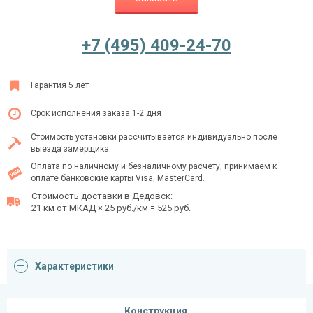
+7 (495) 409-24-70
Ежедневно с 08:00 до 24:00
+7 (495) 409-24-70
Гарантия 5 лет
Срок исполнения заказа 1-2 дня
Стоимость установки рассчитывается индивидуально после
выезда замерщика.
Оплата по наличному и безналичному расчету, принимаем к
оплате банковские карты Visa, MasterCard.
Стоимость доставки в Дедовск:
21 км от МКАД × 25 руб./км = 525 руб.
Характеристики
Конструкция