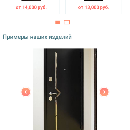
от
14,000
руб.
от
13,000
руб.
двойной контур уплотнения,
Звуко- и
минераловатная плита URSA или пенопласт
теплоизоляция
(на выбор)
Особенности модели
Примеры наших изделий
Направление
наружное / внутреннее,
открывания
левое / правое (на выбор)
Угол
180°
открывания