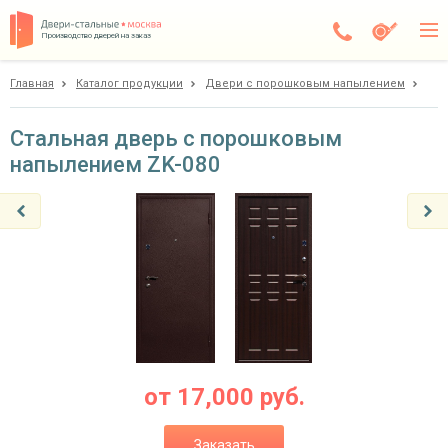
Производство дверей на заказ
Главная
Каталог продукции
Двери с порошковым напылением
Дедовск
Каталог
Стальная дверь с порошковым
напылением ZK-080
Доставка
Установка
Галерея
Акции
Покупателям
О компании
от
17,000
руб.
Контакты
Заказать