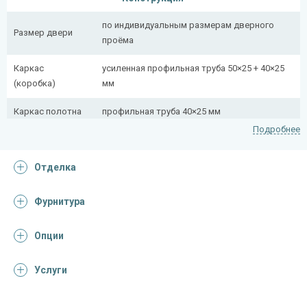
по индивидуальным размерам дверного
Размер двери
проёма
Каркас
усиленная профильная труба 50×25 + 40×25
(коробка)
мм
Каркас полотна
профильная труба 40×25 мм
Подробнее
Полотно
снаружи стальной лист толщиной 2,2 мм
Отделка
Притворная
профильная труба 40×25 мм
планка
Фурнитура
Ребра жесткости
профильная труба 40×25 мм (2 шт.)
(усилители)
Опции
Отделка
Услуги
Отделка
порошковое напыление (цвет на выбор)
снаружи