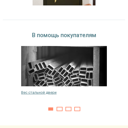
В помощь покупателям
кнах
Вес стальной двери
Требова
многокв