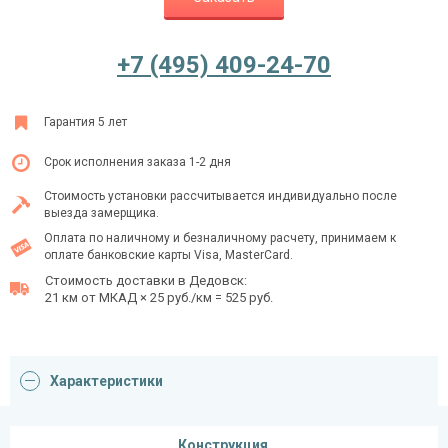
+7 (495) 409-24-70
Ежедневно с 08:00 до 24:00
+7 (495) 409-24-70
Гарантия 5 лет
Срок исполнения заказа 1-2 дня
Стоимость установки рассчитывается индивидуально после
выезда замерщика.
Оплата по наличному и безналичному расчету, принимаем к
оплате банковские карты Visa, MasterCard.
Стоимость доставки в Дедовск:
21 км от МКАД × 25 руб./км = 525 руб.
Характеристики
Конструкция