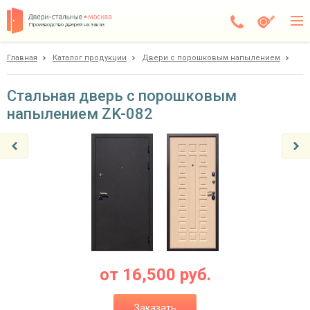
Производство дверей на заказ
Главная
Каталог продукции
Двери с порошковым напылением
Дедовск
Каталог
Стальная дверь с порошковым
напылением ZK-082
Доставка
Установка
Галерея
Акции
Покупателям
О компании
от
16,500
руб.
Контакты
Заказать