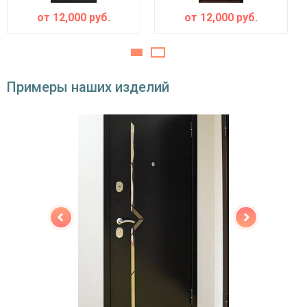
от
12,000
руб.
от
12,000
руб.
двойной контур уплотнения,
Звуко- и
минераловатная плита URSA или пенопласт
теплоизоляция
(на выбор)
Особенности модели
Примеры наших изделий
Направление
наружное / внутреннее,
открывания
левое / правое (на выбор)
Угол
180°
открывания