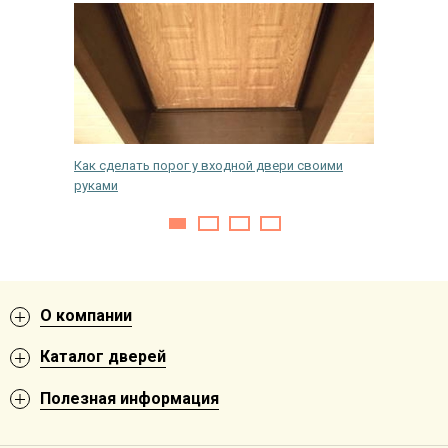
 в дом —
Как сделать порог у входной двери своими
Замена 
руками
своими 
О компании
Каталог дверей
Полезная информация