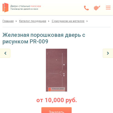
Производство дверей на заказ
Главная
Каталог продукции
С рисунком на металле
Дедовск
Каталог
Железная порошковая дверь с
рисунком PR-009
Доставка
Установка
Галерея
Акции
Покупателям
О компании
от
10,000
руб.
Контакты
Заказать