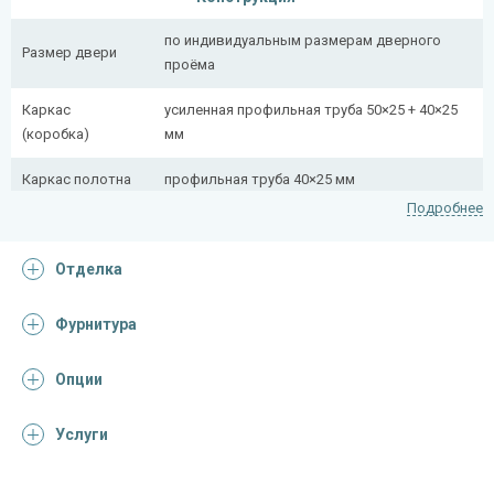
по индивидуальным размерам дверного
Размер двери
проёма
Каркас
усиленная профильная труба 50×25 + 40×25
(коробка)
мм
Каркас полотна
профильная труба 40×25 мм
Подробнее
Полотно
снаружи стальной лист толщиной 2,2 мм
Отделка
Притворная
профильная труба 40×25 мм
планка
Фурнитура
Ребра жесткости
профильная труба 40×25 мм (2 шт.)
(усилители)
Опции
Отделка
Услуги
Отделка
порошковое напыление (цвет на выбор)
снаружи