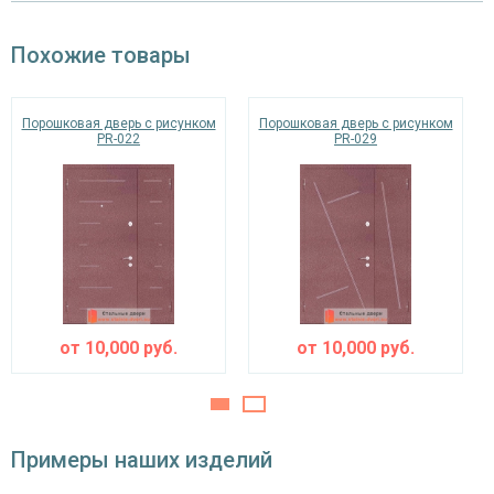
Отделка внутри
ламинат (цвет на выбор)
Похожие товары
Запирающие устройства и фурнитура
«Мосрентген» сейфового типа с нажимной
Порошковая дверь с рисунком
Порошковая дверь с рисунком
Верхний замок
PR-022
ручкой, 3-х ригельный
PR-029
Нижний замок
на выбор
Глазок
угол обзора 200°
наблюдения
Петли
⌀25 мм (2 шт.)
Противосъемные
от
10,000
руб.
от
10,000
руб.
блокираторы
устройства
Изоляционные материалы
Примеры наших изделий
двойной контур уплотнения,
Звуко- и
минераловатная плита URSA или пенопласт
теплоизоляция