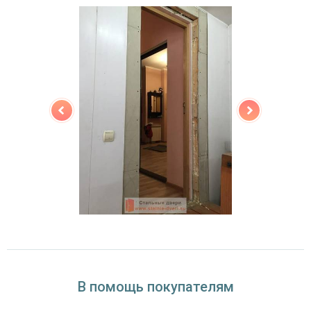
(на выбор)
Особенности модели
Направление
наружное / внутреннее,
открывания
левое / правое (на выбор)
Угол
180°
открывания
В помощь покупателям