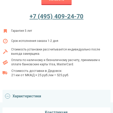
+7 (495) 409-24-70
Ежедневно с 08:00 до 24:00
+7 (495) 409-24-70
Гарантия 5 лет
Срок исполнения заказа 1-2 дня
Стоимость установки рассчитывается индивидуально после
выезда замерщика.
Оплата по наличному и безналичному расчету, принимаем к
оплате банковские карты Visa, MasterCard.
Стоимость доставки в Дедовск:
21 км от МКАД × 25 руб./км = 525 руб.
Характеристики
Конструкция