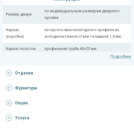
по индивидуальным размерам дверного
Размер двери
проёма
Каркас
из гнутого многоконтурного профиля из
(коробка)
холоднокатанной стали толщиной 1,5 мм
Каркас полотна
профильная труба 40×25 мм
Подробнее
Полотно
снаружи стальной лист толщиной 2,2 мм
Отделка
Притворная
профильная труба 40×25 мм
планка
Фурнитура
Ребра жесткости
профильная труба 40×25 мм (4 шт.)
(усилители)
Опции
Отделка
Услуги
Отделка
порошковое напыление с рисунком на
снаружи
металле (цвет на выбор)