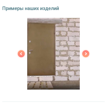
(на выбор)
Примеры наших изделий
Особенности модели
Направление
наружное / внутреннее,
открывания
левое / правое (на выбор)
Угол
180°
открывания