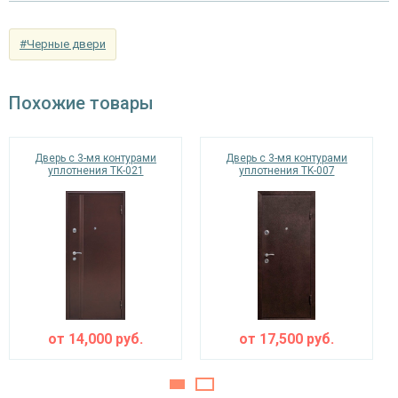
Отделка внутри
МДФ со вставками стекла (цвет на выбор)
#Черные двери
Запирающие устройства и фурнитура
Верхний замок
на выбор
Похожие товары
«Мосрентген» сейфового типа с нажимной
Нижний замок
ручкой, 3-х ригельный
Дверь с 3-мя контурами
Дверь с 3-мя контурами
уплотнения TK-021
уплотнения TK-007
Глазок
угол обзора 200°
наблюдения
Петли
⌀25 мм (2 шт.)
Противосъемные
блокираторы
устройства
Изоляционные материалы
от
14,000
руб.
от
17,500
руб.
тройной контур уплотнения,
Звуко- и
минераловатная плита URSA или пенопласт
теплоизоляция