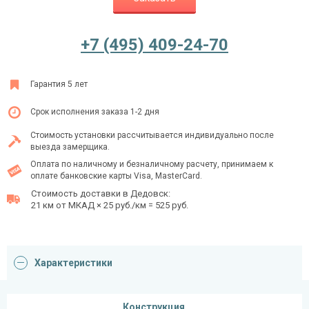
+7 (495) 409-24-70
Ежедневно с 08:00 до 24:00
+7 (495) 409-24-70
Гарантия 5 лет
Срок исполнения заказа 1-2 дня
Стоимость установки рассчитывается индивидуально после
выезда замерщика.
Оплата по наличному и безналичному расчету, принимаем к
оплате банковские карты Visa, MasterCard.
Стоимость доставки в Дедовск:
21 км от МКАД × 25 руб./км = 525 руб.
Характеристики
Конструкция