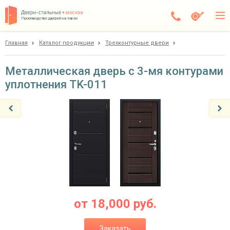
Производство дверей на заказ
Главная
Каталог продукции
Трехконтурные двери
Дедовск
Каталог
Металлическая дверь с 3-мя контурами
уплотнения TK-011
Доставка
Установка
Галерея
Акции
Покупателям
О компании
от
18,000
руб.
Контакты
Заказать