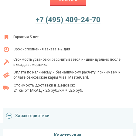
+7 (495) 409-24-70
Ежедневно с 08:00 до 24:00
+7 (495) 409-24-70
Гарантия 5 лет
Срок исполнения заказа 1-2 дня
Стоимость установки рассчитывается индивидуально после
выезда замерщика.
Оплата по наличному и безналичному расчету, принимаем к
оплате банковские карты Visa, MasterCard.
Стоимость доставки в Дедовск:
21 км от МКАД × 25 руб./км = 525 руб.
Характеристики
Конструкция