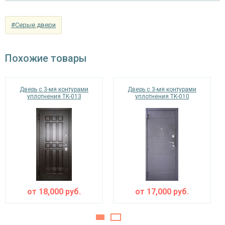
Отделка внутри
МДФ (цвет на выбор)
#Серые двери
Запирающие устройства и фурнитура
Верхний замок
на выбор
Похожие товары
«Мосрентген» сейфового типа с нажимной
Нижний замок
ручкой, 3-х ригельный
Дверь с 3-мя контурами
Дверь с 3-мя контурами
уплотнения TK-013
уплотнения TK-010
Глазок
угол обзора 200°
наблюдения
Петли
⌀25 мм (2 шт.)
Противосъемные
блокираторы
устройства
Изоляционные материалы
от
18,000
руб.
от
17,000
руб.
тройной контур уплотнения,
Звуко- и
минераловатная плита URSA или пенопласт
теплоизоляция