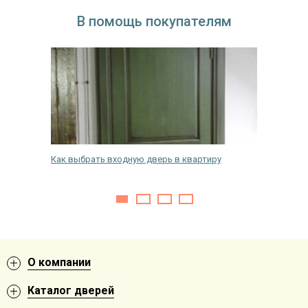
В помощь покупателям
амок на
Как выбрать входную дверь в квартиру
Как и ч
дверь с
О компании
Каталог дверей