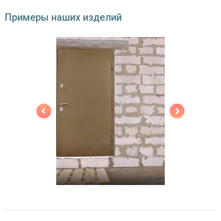
(на выбор)
Примеры наших изделий
Особенности модели
Направление
наружное / внутреннее,
открывания
левое / правое (на выбор)
Угол
180°
открывания