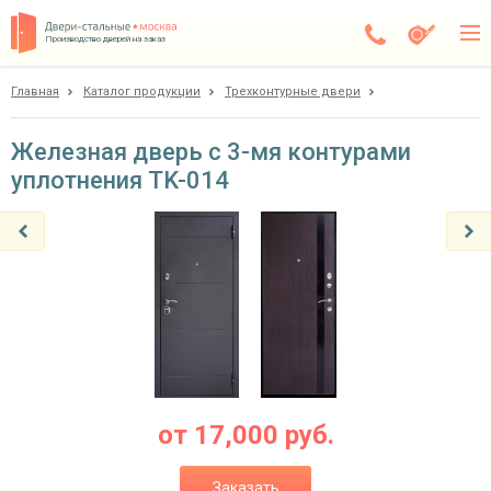
Производство дверей на заказ
Главная
Каталог продукции
Трехконтурные двери
Дедовск
Каталог
Железная дверь с 3-мя контурами
уплотнения TK-014
Доставка
Установка
Галерея
Акции
Покупателям
О компании
от
17,000
руб.
Контакты
Заказать