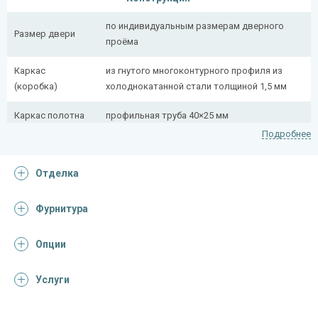
по индивидуальным размерам дверного
Размер двери
проёма
Каркас
из гнутого многоконтурного профиля из
(коробка)
холоднокатанной стали толщиной 1,5 мм
Каркас полотна
профильная труба 40×25 мм
Подробнее
Полотно
снаружи стальной лист толщиной 2,2 мм
Отделка
Притворная
профильная труба 40×25 мм
планка
Фурнитура
Ребра жесткости
профильная труба 40×25 мм (4 шт.)
(усилители)
Опции
Отделка
Услуги
Отделка
порошковое напыление с рисунком на
снаружи
металле (цвет на выбор)