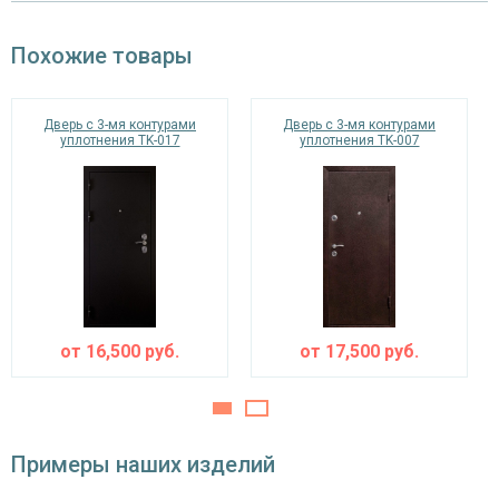
панель из МДФ 10 мм (цвет и фрезеровка на
Отделка внутри
Похожие товары
выбор)
Запирающие устройства и фурнитура
Дверь с 3-мя контурами
Дверь с 3-мя контурами
уплотнения TK-017
сувальдный (сейфовый) «ПРО-САМ 799», 3-х
уплотнения TK-007
Верхний замок
ригельный, 2-х оборотный
цилиндровый «ПРО-САМ ЗВ 4-31/55» с
Нижний замок
нажимной ручкой, 3-х ригельный, 2-х
оборотный
Глазок
угол обзора 200°
наблюдения
от
16,500
руб.
от
17,500
руб.
Петли
⌀25 мм (2 шт.)
Противосъемные
блокираторы
устройства
Примеры наших изделий
Изоляционные материалы