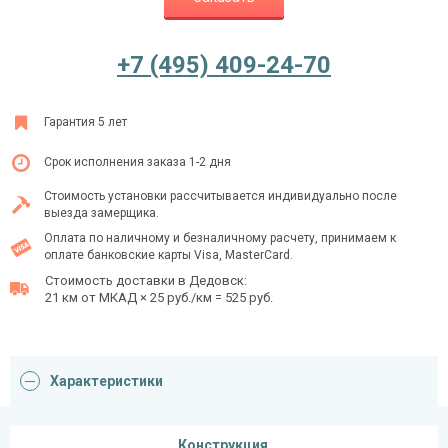
+7 (495) 409-24-70
Ежедневно с 08:00 до 24:00
+7 (495) 409-24-70
Гарантия 5 лет
Срок исполнения заказа 1-2 дня
Стоимость установки рассчитывается индивидуально после
выезда замерщика.
Оплата по наличному и безналичному расчету, принимаем к
оплате банковские карты Visa, MasterCard.
Стоимость доставки в Дедовск:
21 км от МКАД × 25 руб./км = 525 руб.
Характеристики
Конструкция