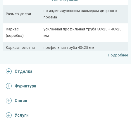
по индивидуальным размерам дверного
Размер двери
проёма
Каркас
усиленная профильная труба 50×25 + 40×25
(коробка)
мм
Каркас полотна
профильная труба 40×25 мм
Подробнее
Полотно
снаружи стальной лист толщиной 2,2 мм
Отделка
Притворная
профильная труба 40×25 мм
планка
Фурнитура
Ребра жесткости
профильная труба 40×25 мм (2 шт.)
(усилители)
Опции
Отделка
Услуги
Отделка
порошковое напыление с рисунком на
снаружи
металле (цвет на выбор)