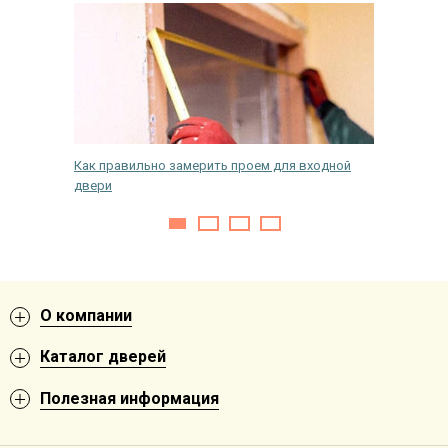
й на
Как правильно замерить проем для входной
Покрыти
двери
выбрать
О компании
Каталог дверей
Полезная информация