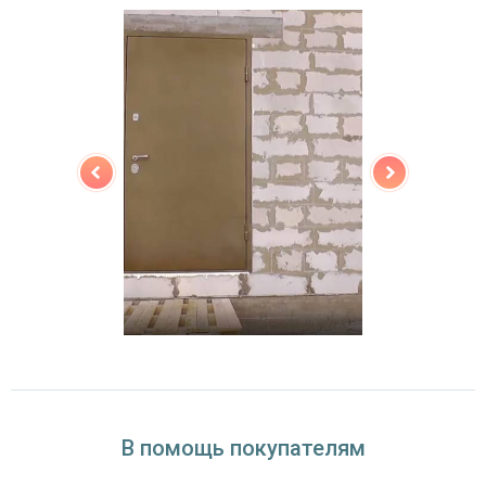
тройной контур уплотнения,
Звуко- и
минераловатная плита URSA или пенопласт
теплоизоляция
(на выбор)
Особенности модели
Направление
наружное / внутреннее,
открывания
левое / правое (на выбор)
Угол
180°
открывания
В помощь покупателям