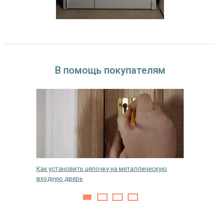
В помощь покупателям
у
Как установить цепочку на металлическую
Как и ч
входную дверь
дверь с