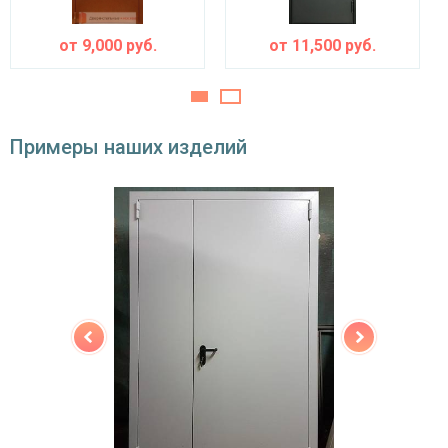
открывания
левое / правое (на выбор)
от
9,000
руб.
от
11,500
руб.
Угол
180°
открывания
Примеры наших изделий