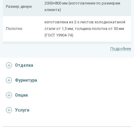
2000×800 мм (изготовление по размерам
Размер двери
клиента)
изготовлена из 2-х листов холоднокатаной
Полотно
стали от 1,5 мм, толщина полотна от 50 мм
(ГОСТ 19904-74)
сложногнутый профиль (из профильной
Подробнее
Коробка
трубы 50×25 мм + 40×20 мм)
Отделка
Ребра жесткости
профильная труба 40×25 мм (2 шт.)
(усилители)
Фурнитура
Отделка
Опции
покрас грунт-эмалью
Отделка
(цвет на выбор)
Услуги
Запирающие устройства и фурнитура
«Nemef» с личинкой-цилиндром, шпингалет-
Верхний замок
задвижка