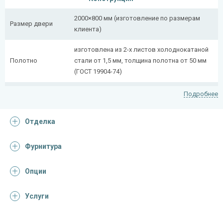
2000×800 мм (изготовление по размерам
Размер двери
клиента)
изготовлена из 2-х листов холоднокатаной
Полотно
стали от 1,5 мм, толщина полотна от 50 мм
(ГОСТ 19904-74)
сложногнутый профиль (из профильной
Подробнее
Коробка
трубы 50×25 мм + 40×20 мм)
Отделка
Ребра жесткости
профильная труба 40×25 мм (2 шт.)
(усилители)
Фурнитура
многослойное противопожарное стекло с
Стеклопакет
гелевым наполнением (остекление до 25%)
Опции
Отделка
Услуги
Отделка
покрас грунт-эмалью (цвет на выбор)