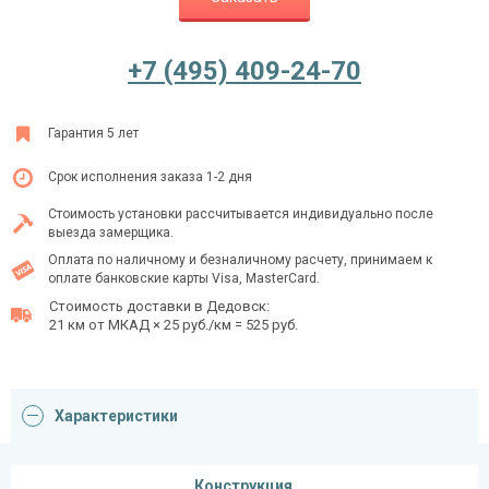
+7 (495) 409-24-70
Ежедневно с 08:00 до 24:00
+7 (495) 409-24-70
Гарантия 5 лет
Срок исполнения заказа 1-2 дня
Стоимость установки рассчитывается индивидуально после
выезда замерщика.
Оплата по наличному и безналичному расчету, принимаем к
оплате банковские карты Visa, MasterCard.
Стоимость доставки в Дедовск:
21 км от МКАД × 25 руб./км = 525 руб.
Характеристики
Конструкция