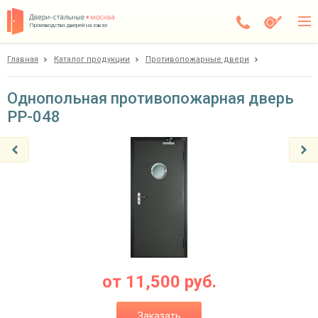
Производство дверей на заказ
Главная
Каталог продукции
Противопожарные двери
Дедовск
Каталог
Однопольная противопожарная дверь
PP-048
Доставка
Установка
Галерея
Акции
Покупателям
О компании
от
11,500
руб.
Контакты
Заказать