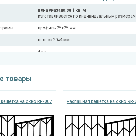
цена указана за 1 кв. м
изготавливается по индивидуальным размерам
л рамы
профиль 25×25 мм
полоса 20×4 мм
4 шт.
На заказ:
с боковой вставкой
е товары
с верхней вставкой
трукции
съемная
дутая
 решетка на окно RR-007
Распашная решетка на окно RR-
Отделка
На выбор:
порошковая краска