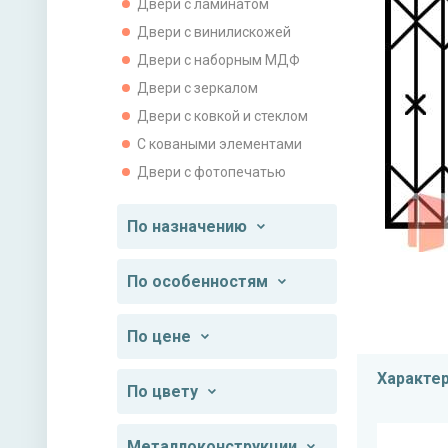
Двери с ламинатом
Двери с винилискожей
Двери с наборным МДФ
Двери с зеркалом
Двери с ковкой и стеклом
С коваными элементами
Двери с фотопечатью
По назначению
По особенностям
По цене
Характе
По цвету
Металлоконструкции