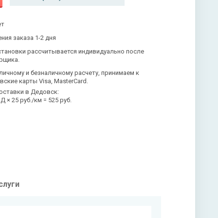
ет
ния заказа 1-2 дня
становки рассчитывается индивидуально после
рщика.
личному и безналичному расчету, принимаем к
вские карты Visa, MasterCard.
оставки в Дедовск:
 × 25 руб./км = 525 руб.
слуги