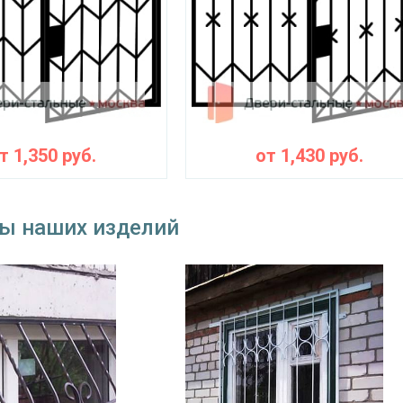
окрас по RAL
от
1,350
руб.
от
1,430
руб.
ы наших изделий