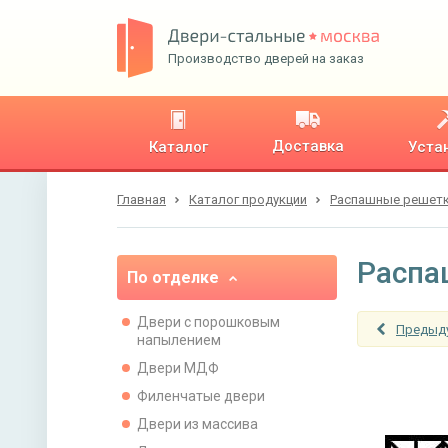
Производство дверей на заказ
Доставка
Каталог
Уста
Главная
Каталог продукции
Распашные решет
Распа
По отделке
Двери с порошковым
Предыд
напылением
Двери МДФ
Филенчатые двери
Двери из массива