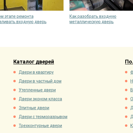
ом этапе ремонта
Как разобрать входную
вливать входную дверь
металлическую дверь
Каталог дверей
По
Двери в квартиру
Ф
Двери в частный дом
Н
Утепленные двери
В
Двери эконом-класса
О
Элитные двери
Д
Двери с терморазрывом
Д
Трехконтурные двери
К