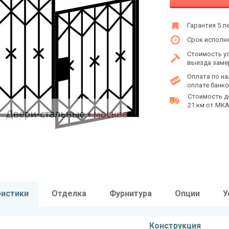
Гарантия 5 л
Срок исполне
Стоимость у
выезда заме
Оплата по на
оплате банко
Стоимость д
21 км от МКАД
ристики
Отделка
Фурнитура
Опции
У
Конструкция