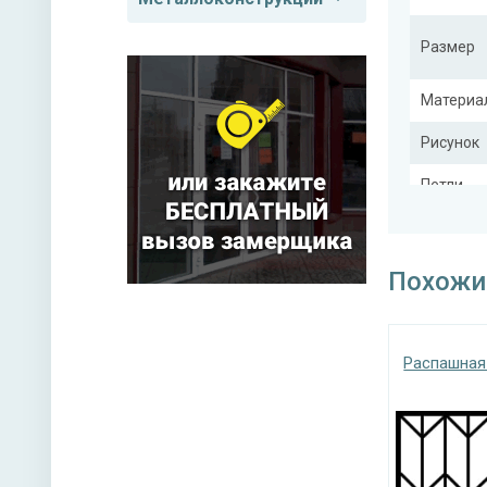
Размер
Материа
Рисунок
Петли
Похожи
Тип конс
Распашная
Покрас