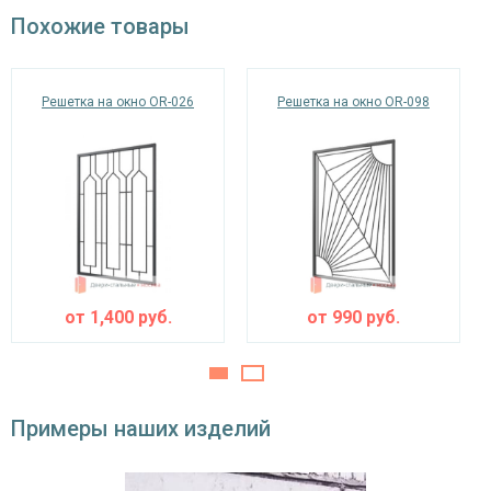
окрас по RAL
Похожие товары
Решетка на окно OR-026
Решетка на окно OR-098
от
1,400
руб.
от
990
руб.
Примеры наших изделий