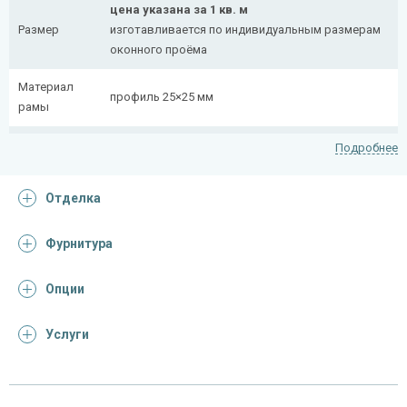
цена указана за 1 кв. м
Размер
изготавливается по индивидуальным размерам
оконного проёма
Материал
профиль 25×25 мм
рамы
Рисунок
полоса 20×4 мм
Подробнее
На заказ:
Отделка
распашная (одна или две створки)
с боковой вставкой
Тип
с верхней вставкой
Фурнитура
конструкции
съемная
дутая
Опции
Услуги
Отделка
На выбор:
порошковая краска
Покрас