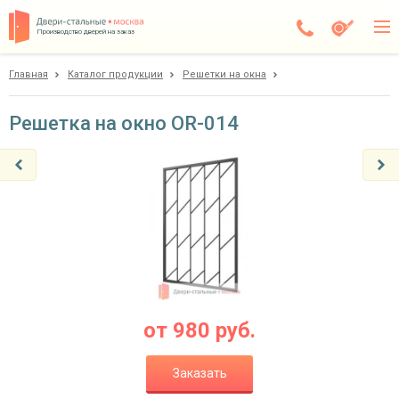
Производство дверей на заказ
Главная
Каталог продукции
Решетки на окна
Дедовск
Каталог
Решетка на окно OR-014
Доставка
Установка
Галерея
Акции
Покупателям
от
980
руб.
О компании
Заказать
Контакты