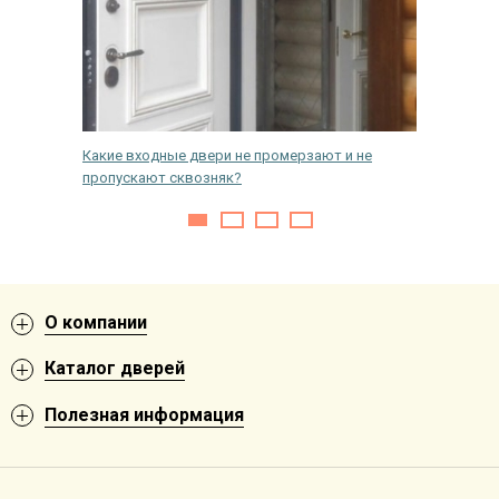
Какие входные двери не промерзают и не
Требова
пропускают сквозняк?
многокв
О компании
Каталог дверей
Полезная информация