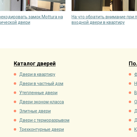
рекодировать замок Mottura на
На что обратить внимание при 
ической двери
входной двери в квартиру
Каталог дверей
По
Двери в квартиру
Ф
Двери в частный дом
Н
Утепленные двери
В
Двери эконом-класса
О
Элитные двери
Д
Двери с терморазрывом
Д
Трехконтурные двери
К