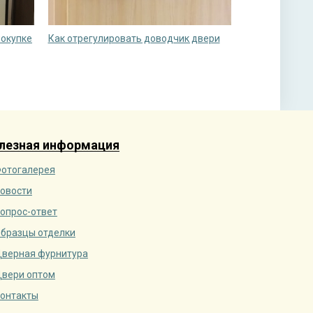
покупке
Как отрегулировать доводчик двери
лезная информация
отогалерея
овости
опрос-ответ
бразцы отделки
верная фурнитура
вери оптом
онтакты