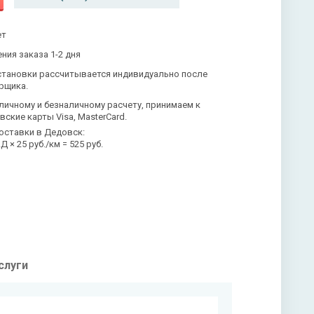
ет
ния заказа 1-2 дня
становки рассчитывается индивидуально после
рщика.
личному и безналичному расчету, принимаем к
вские карты Visa, MasterCard.
оставки в Дедовск:
 × 25 руб./км = 525 руб.
слуги