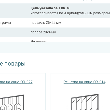
цена указана за 1 кв. м
изготавливается по индивидуальным размерам
л рамы
профиль 25×25 мм
полоса 20×4 мм
На заказ:
распашная (одна или две створки)
с боковой вставкой
трукции
с верхней вставкой
е товары
съемная
дутая
тка на окно OR-027
Решетка на окно OR-014
Отделка
На выбор:
порошковая краска
окрас по RAL