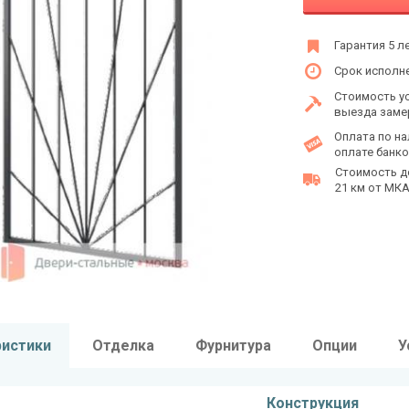
Гарантия 5 л
Срок исполне
Стоимость у
выезда заме
Оплата по на
оплате банко
Стоимость д
21 км от МКАД
ристики
Отделка
Фурнитура
Опции
У
Конструкция