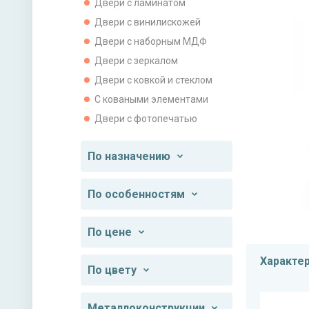
Двери с ламинатом
Двери с винилискожей
Двери с наборным МДФ
Двери с зеркалом
Двери с ковкой и стеклом
С коваными элементами
Двери с фотопечатью
По назначению
По особенностям
По цене
Характе
По цвету
Металлоконструкции