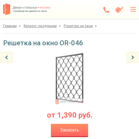
Производство дверей на заказ
Главная
Каталог продукции
Решетки на окна
Дедовск
Каталог
Решетка на окно OR-046
Доставка
Установка
Галерея
Акции
Покупателям
от
1,390
руб.
О компании
Заказать
Контакты