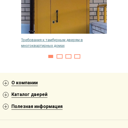
одную
Требования к тамбурным дверям в
На како
многоквартирных домах
входную
О компании
Каталог дверей
Полезная информация