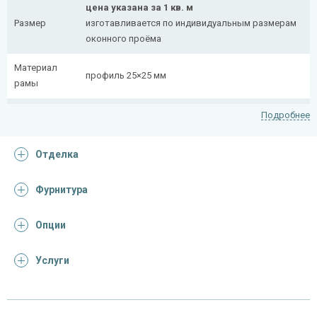
цена указана за 1 кв. м
Размер
изготавливается по индивидуальным размерам
оконного проёма
Материал
профиль 25×25 мм
рамы
Рисунок
полоса 20×4 мм
Подробнее
На заказ:
Отделка
распашная (одна или две створки)
с боковой вставкой
Тип
с верхней вставкой
Фурнитура
конструкции
съемная
дутая
Опции
Услуги
Отделка
На выбор:
порошковая краска
Покрас