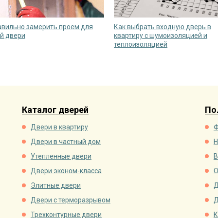
авильно замерить проем для
Как выбрать входную дверь в
й двери
квартиру с шумоизоляцией и
теплоизоляцией
Каталог дверей
По
Двери в квартиру
Ф
Двери в частный дом
Н
Утепленные двери
В
Двери эконом-класса
О
Элитные двери
Д
Двери с терморазрывом
Д
Трехконтурные двери
К