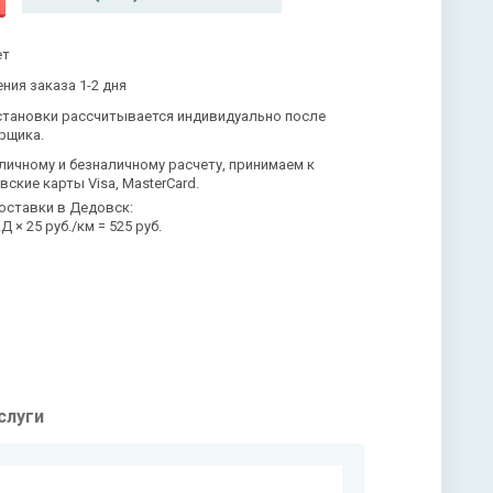
ет
ния заказа 1-2 дня
становки рассчитывается индивидуально после
рщика.
личному и безналичному расчету, принимаем к
вские карты Visa, MasterCard.
оставки в Дедовск:
 × 25 руб./км = 525 руб.
слуги