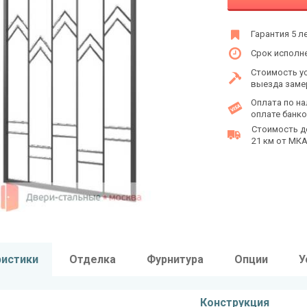
Гарантия 5 л
Срок исполне
Стоимость у
выезда заме
Оплата по на
оплате банко
Стоимость д
21 км от МКАД
ристики
Отделка
Фурнитура
Опции
У
Конструкция