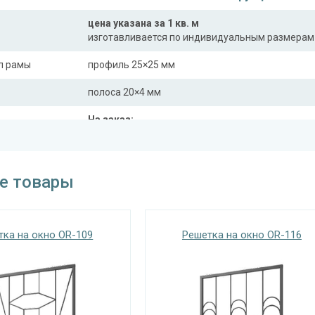
цена указана за 1 кв. м
изготавливается по индивидуальным размерам
л рамы
профиль 25×25 мм
полоса 20×4 мм
На заказ:
распашная (одна или две створки)
с боковой вставкой
трукции
с верхней вставкой
е товары
съемная
дутая
тка на окно OR-109
Решетка на окно OR-116
Отделка
На выбор:
порошковая краска
окрас по RAL