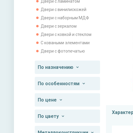
Двери с ламинатом
Двери с винилискожей
Двери с наборным МДФ
Двери с зеркалом
Двери с ковкой и стеклом
С коваными элементами
Двери с фотопечатью
По назначению
По особенностям
По цене
Характе
По цвету
Металлоконструкции