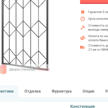
Гарантия 5 л
Срок исполне
Стоимость у
выезда заме
Оплата по на
оплате банко
Стоимость д
21 км от МКАД
ристики
Отделка
Фурнитура
Опции
У
Конструкция