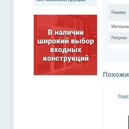
Размер
Материа
Рисунок
Тип конс
Похожи
Реше
Покрас