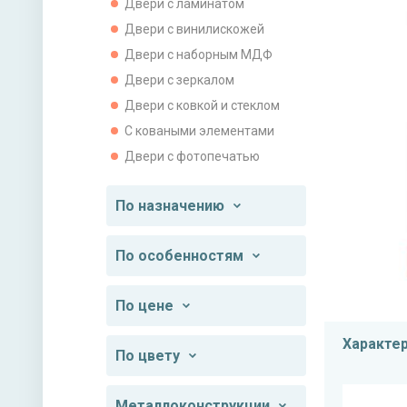
Двери с ламинатом
Двери с винилискожей
Двери с наборным МДФ
Двери с зеркалом
Двери с ковкой и стеклом
С коваными элементами
Двери с фотопечатью
По назначению
По особенностям
По цене
Характе
По цвету
Металлоконструкции