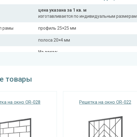
цена указана за 1 кв. м
изготавливается по индивидуальным размерам
л рамы
профиль 25×25 мм
полоса 20×4 мм
На заказ:
распашная (одна или две створки)
с боковой вставкой
трукции
с верхней вставкой
е товары
съемная
дутая
тка на окно OR-028
Решетка на окно OR-022
Отделка
На выбор:
порошковая краска
окрас по RAL