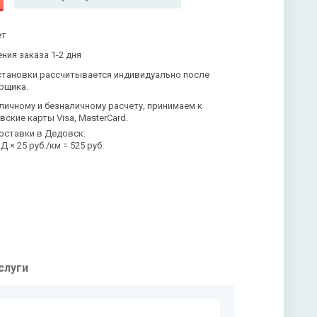
ет
ния заказа 1-2 дня
становки рассчитывается индивидуально после
рщика.
личному и безналичному расчету, принимаем к
вские карты Visa, MasterCard.
оставки в Дедовск:
 × 25 руб./км = 525 руб.
слуги