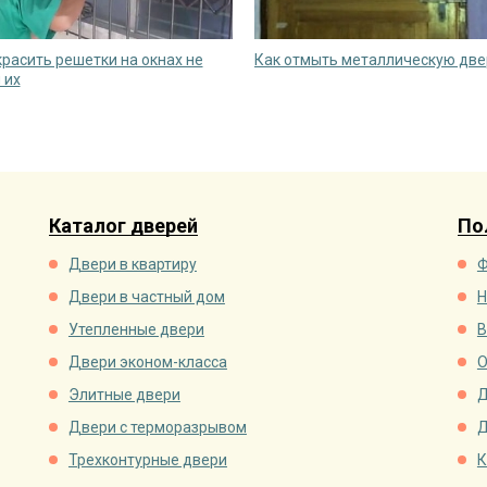
красить решетки на окнах не
Как отмыть металлическую две
 их
Каталог дверей
По
Двери в квартиру
Ф
Двери в частный дом
Н
Утепленные двери
В
Двери эконом-класса
О
Элитные двери
Д
Двери с терморазрывом
Д
Трехконтурные двери
К