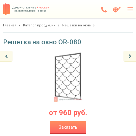
Производство дверей на заказ
Главная
Каталог продукции
Решетки на окна
Дедовск
Каталог
Решетка на окно OR-080
Доставка
Установка
Галерея
Акции
Покупателям
от
960
руб.
О компании
Заказать
Контакты