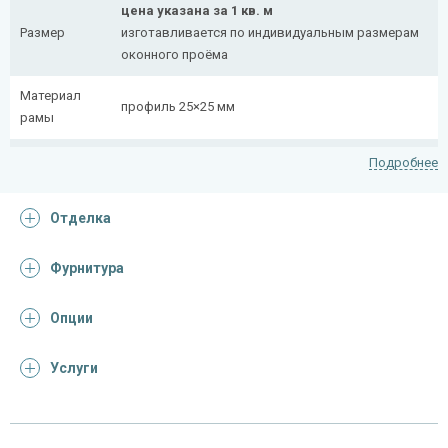
цена указана за 1 кв. м
Размер
изготавливается по индивидуальным размерам
оконного проёма
Материал
профиль 25×25 мм
рамы
Рисунок
полоса 20×4 мм
Подробнее
На заказ:
Отделка
распашная (одна или две створки)
с боковой вставкой
Тип
с верхней вставкой
Фурнитура
конструкции
съемная
дутая
Опции
Услуги
Отделка
На выбор:
порошковая краска
Покрас