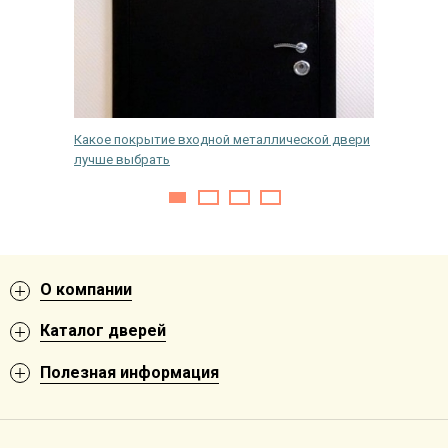
них
Какое покрытие входной металлической двери
Как зад
лучше выбрать
входной
О компании
Каталог дверей
Полезная информация