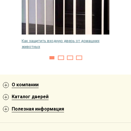
а улице?
Как защитить входную дверь от домашних
На что о
животных
двери в
О компании
Каталог дверей
Полезная информация