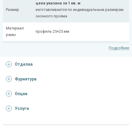
цена указана за 1 кв. м
Размер
изготавливается по индивидуальным размерам
оконного проёма
Материал
профиль 25×25 мм
рамы
Рисунок
полоса 20×4 мм
Подробнее
На заказ:
Отделка
распашная (одна или две створки)
с боковой вставкой
Тип
с верхней вставкой
Фурнитура
конструкции
съемная
дутая
Опции
Услуги
Отделка
На выбор:
порошковая краска
Покрас