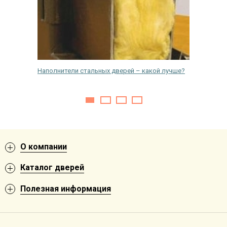
одную
Наполнители стальных дверей – какой лучше?
Как и че
входной
О компании
Каталог дверей
Полезная информация