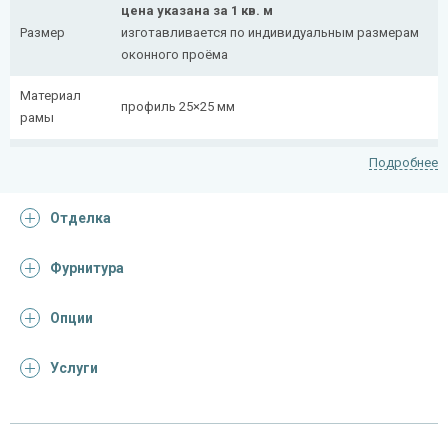
цена указана за 1 кв. м
Размер
изготавливается по индивидуальным размерам
оконного проёма
Материал
профиль 25×25 мм
рамы
Рисунок
полоса 20×4 мм
Подробнее
На заказ:
Отделка
распашная (одна или две створки)
с боковой вставкой
Тип
с верхней вставкой
Фурнитура
конструкции
съемная
дутая
Опции
Услуги
Отделка
На выбор:
порошковая краска
Покрас