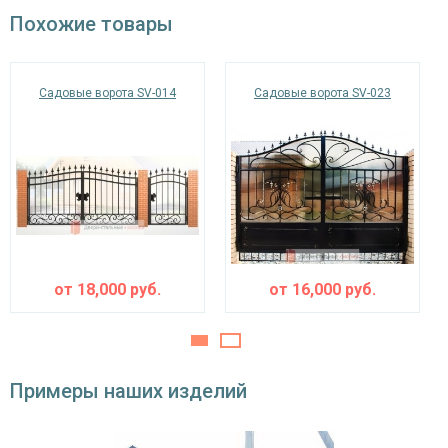
Похожие товары
Отделка
Окрас
порошковое напыление (цвет на выбор)
Садовые ворота SV-014
Садовые ворота SV-023
Дополнительная комплектация​
стопорные крюки в землю на воротах – 2
шт.,
Запирающие
задвижка на калитке – 1 шт.,
устройства и
ушки под замок на воротах и калитке – 4
фурнитура
шт.
от
18,000
руб.
от
16,000
руб.
Примеры наших изделий