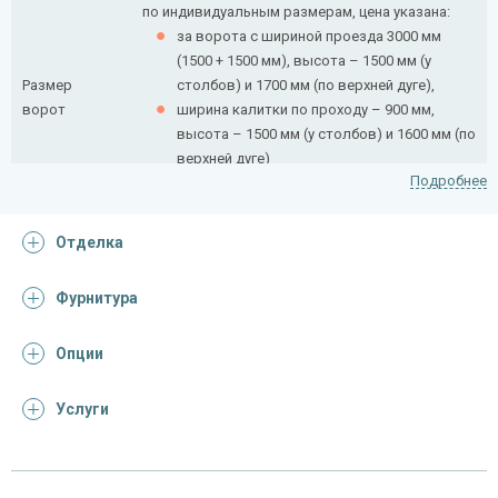
по индивидуальным размерам, цена указана:
за ворота с шириной проезда 3000 мм
(1500 + 1500 мм), высота – 1500 мм (у
Размер
столбов) и 1700 мм (по верхней дуге),
ворот
ширина калитки по проходу – 900 мм,
высота – 1500 мм (у столбов) и 1600 мм (по
верхней дуге)
Подробнее
Рамки
Отделка
полотна
профиль 20×40 мм
ворот и
Фурнитура
калитки
Внутреннее
Опции
профиль 15×15 мм профлист
заполнение
Услуги
Элементы
квадрат 10×10 мм
декора
Cтолбы 3 шт.
профиль 50×50 мм, высота столба 2600 мм