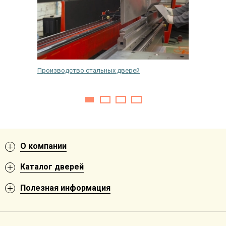
е двери
Производство стальных дверей
Как раз
О компании
Каталог дверей
Полезная информация