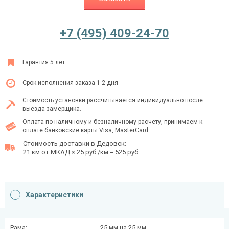
+7 (495) 409-24-70
Ежедневно с 08:00 до 24:00
+7 (495) 409-24-70
Гарантия 5 лет
Срок исполнения заказа 1-2 дня
Стоимость установки рассчитывается индивидуально после
выезда замерщика.
Оплата по наличному и безналичному расчету, принимаем к
оплате банковские карты Visa, MasterCard.
Стоимость доставки в Дедовск:
21 км от МКАД × 25 руб./км = 525 руб.
Характеристики
Рама:
25 мм на 25 мм