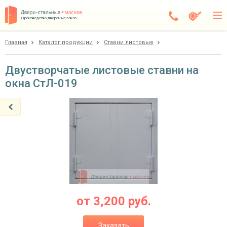
Производство дверей на заказ
Главная
Каталог продукции
Ставни листовые
Дедовск
Каталог
Двустворчатые листовые ставни на
окна СтЛ-019
Доставка
Установка
Галерея
Акции
Покупателям
О компании
от
3,200
руб.
Контакты
Заказать