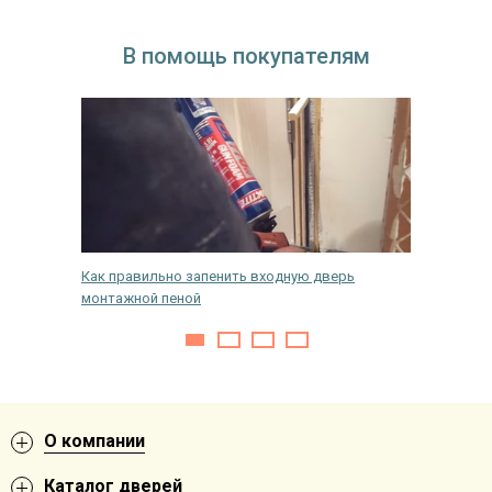
В помощь покупателям
Как правильно запенить входную дверь
Установ
монтажной пеной
О компании
Каталог дверей