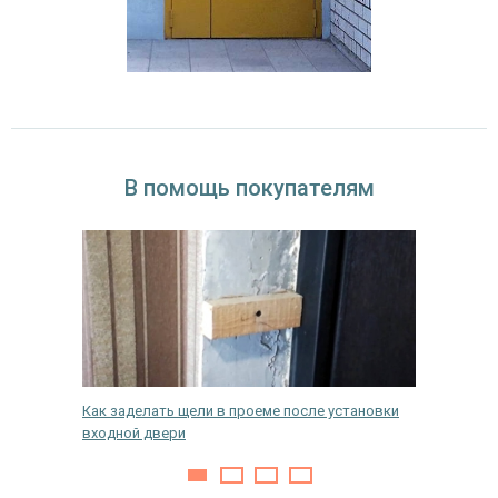
В помощь покупателям
Как заделать щели в проеме после установки
Как и че
входной двери
входной