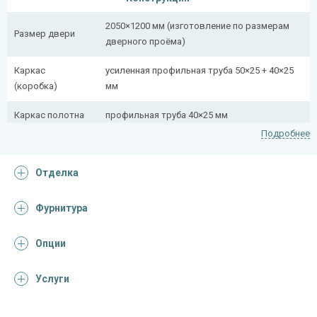
2050×1200 мм (изготовление по размерам
Размер двери
дверного проёма)
Каркас
усиленная профильная труба 50×25 + 40×25
(коробка)
мм
Каркас полотна
профильная труба 40×25 мм
Подробнее
Полотно
снаружи стальной лист толщиной 2,2 мм
Отделка
Притворная
профильная труба 40×25 мм
планка
Фурнитура
Ребра жесткости
профильная труба 40×25 мм (2 шт.)
(усилители)
Опции
Отделка
Услуги
Отделка
порошковое напыление (цвет на выбор)
снаружи