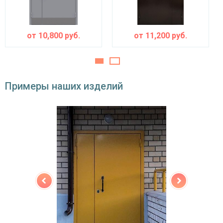
(на выбор)
Особенности модели
от
10,800
руб.
от
11,200
руб.
Направление
наружное / внутреннее,
открывания
левое / правое (на выбор)
Угол
180°
Примеры наших изделий
открывания