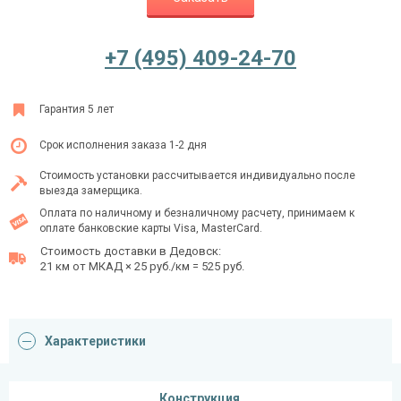
+7 (495) 409-24-70
Ежедневно с 08:00 до 24:00
+7 (495) 409-24-70
Гарантия 5 лет
Срок исполнения заказа 1-2 дня
Стоимость установки рассчитывается индивидуально после
выезда замерщика.
Оплата по наличному и безналичному расчету, принимаем к
оплате банковские карты Visa, MasterCard.
Стоимость доставки в Дедовск:
21 км от МКАД × 25 руб./км = 525 руб.
Характеристики
Конструкция