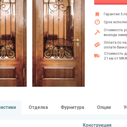
Гарантия 5 л
Срок исполне
Стоимость у
выезда заме
Оплата по на
оплате банко
Стоимость д
21 км от МКАД
ристики
Отделка
Фурнитура
Опции
У
Конструкция