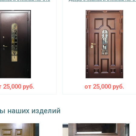
 замок
на выбор
⌀25 мм (3 шт.)
съемные устройства
блокираторы
Изоляционные материал
 теплоизоляция
двойной контур уплотнения, минераловат
Особенности модели
наружное / внутреннее,
ение открывания
левое / правое (на выбор)
т
25,000
руб.
от
25,000
руб.
тельно к отделке
стеклопакет, кованые элементы (рисунок 
крывания
180°
ы наших изделий