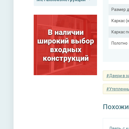
Размер 
Каркас (
Каркас 
Полотно
Притвор
Ребра же
#Двери в з
Отделка
#Утепленн
Отделка
Похожи
Нижний 
Дверь с к