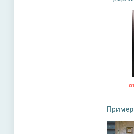
Верхний
Петли
Противо
Звуко- и
Направл
о
Дополни
Угол от
Пример