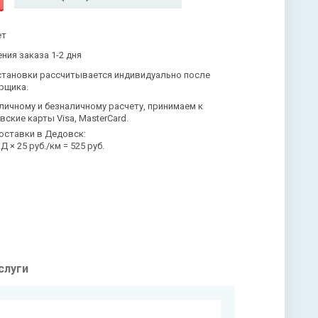
ет
ния заказа 1-2 дня
становки рассчитывается индивидуально после
рщика.
личному и безналичному расчету, принимаем к
вские карты Visa, MasterCard.
оставки в Дедовск:
 × 25 руб./км = 525 руб.
слуги