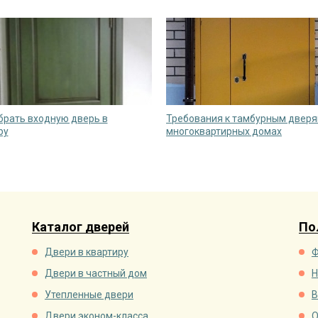
брать входную дверь в
Требования к тамбурным дверя
ру
многоквартирных домах
Каталог дверей
По
Двери в квартиру
Ф
Двери в частный дом
Н
Утепленные двери
В
Двери эконом-класса
О