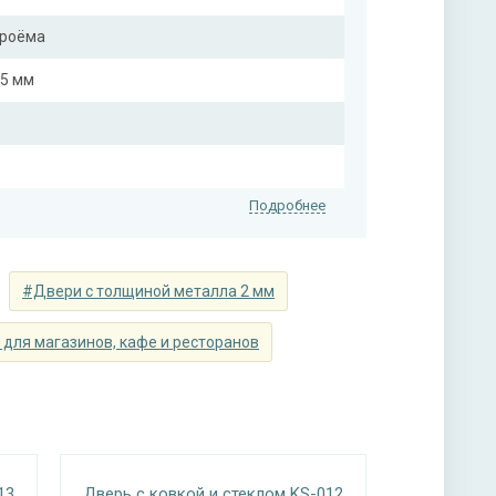
проёма
25 мм
Подробнее
#Двери с толщиной металла 2 мм
т на выбор)
для магазинов, кафе и ресторанов
т на выбор)
нитура
 ручкой, 3-х ригельный
13
Дверь с ковкой и стеклом KS-012