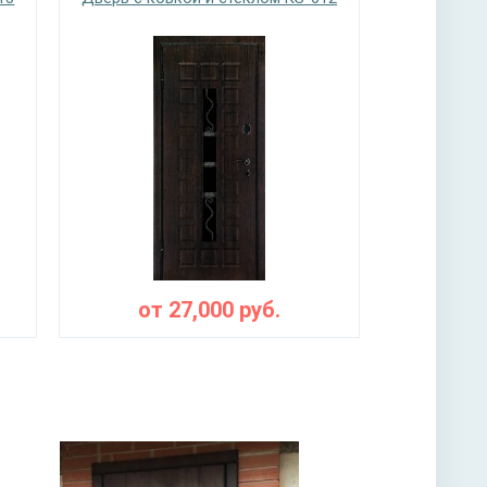
ы
ная плита URSA или пенопласт (на выбор)
от
27,000
руб.
на выбор)