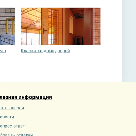
м в
Классы входных дверей
лезная информация
отогалерея
овости
опрос-ответ
бразцы отделки