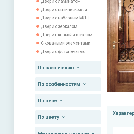
Двери с ламинатом
Двери с винилискожей
Двери с наборным МДФ
Двери с зеркалом
Двери с ковкой и стеклом
С коваными элементами
Двери с фотопечатью
По назначению
По особенностям
По цене
Характе
По цвету
Металлоконструкции