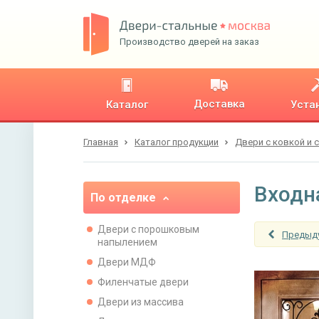
Производство дверей на заказ
Доставка
Каталог
Уста
Главная
Каталог продукции
Двери с ковкой и 
Входн
По отделке
Двери с порошковым
Предыд
напылением
Двери МДФ
Филенчатые двери
Двери из массива