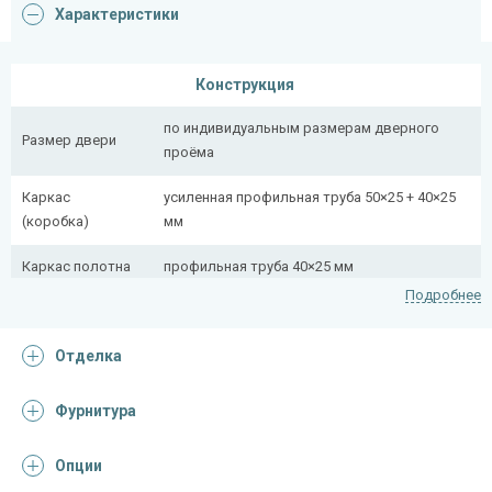
Характеристики
Конструкция
по индивидуальным размерам дверного
Размер двери
проёма
Каркас
усиленная профильная труба 50×25 + 40×25
(коробка)
мм
Каркас полотна
профильная труба 40×25 мм
Подробнее
Полотно
снаружи стальной лист толщиной 2,2 мм
Отделка
Притворная
профильная труба 40×25 мм
планка
Фурнитура
Ребра жесткости
профильная труба 40×25 мм (2 шт.)
(усилители)
Опции