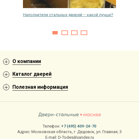
лать, как
Наполнители стальных дверей – какой лучше?
Чем обр
насеком
О компании
Каталог дверей
Полезная информация
Телефон:
+7 (495) 409-24-70
Адрес:
Московская область
,
г. Дедовск
,
ул. Главная, 3
E-mail:
D-Todes@yandex.ru