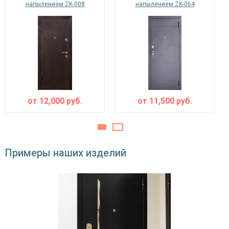
Изоляционные материалы
напылением ZK-008
напылением ZK-064
двойной контур уплотнения,
Звуко- и
минераловатная плита URSA или пенопласт
теплоизоляция
(на выбор)
Особенности модели
Направление
наружное / внутреннее,
открывания
левое / правое (на выбор)
от
12,000
руб.
от
11,500
руб.
Угол
180°
открывания
Примеры наших изделий