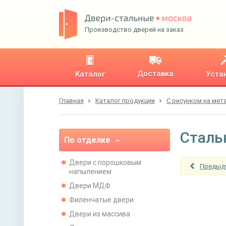
Производство дверей на заказ
Доставка
Каталог
Уста
Главная
Каталог продукции
С рисунком на мет
Сталь
По отделке
Двери с порошковым
Предыд
напылением
Двери МДФ
Филенчатые двери
Двери из массива