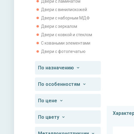
Двери с ламинатом
Двери с винилискожей
Двери с наборным МДФ
Двери с зеркалом
Двери с ковкой и стеклом
С коваными элементами
Двери с фотопечатью
По назначению
По особенностям
По цене
Характе
По цвету
Металлоконструкции