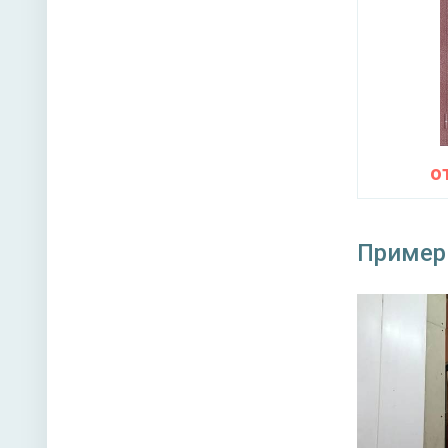
Нижний 
Глазок 
Петли
Противо
о
Звуко- и
Пример
Направл
Угол от