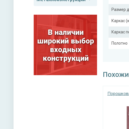
Размер 
Каркас (
Каркас 
Полотно
Притвор
Ребра же
Похожи
Отделка
Порошкова
Отделка
Верхний