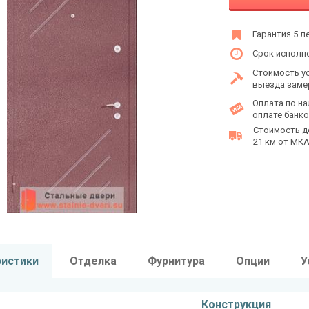
Гарантия 5 л
Срок исполне
Стоимость у
выезда заме
Оплата по на
оплате банко
Стоимость д
21 км от МКАД
ристики
Отделка
Фурнитура
Опции
У
Конструкция