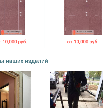
замок
на выбор
наблюдения
угол обзора 200°
⌀25 мм (2 шт.)
съемные устройства
блокираторы
Изоляционные материал
т
10,000
руб.
от
10,000
руб.
 теплоизоляция
двойной контур уплотнения, минераловат
Особенности модели
ы наших изделий
наружное / внутреннее,
ение открывания
левое / правое (на выбор)
крывания
180°