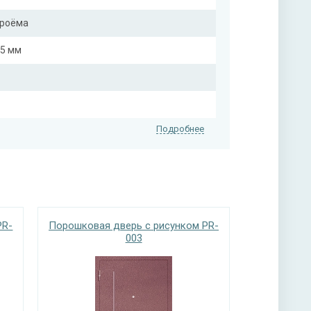
проёма
25 мм
Подробнее
PR-
Порошковая дверь с рисунком PR-
003
нитура
 ручкой, 3-х ригельный