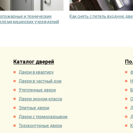
опожарные и технические
Как снять с петель входную дв
для медицинских учреждений
Каталог дверей
По
Двери в квартиру
Ф
Двери в частный дом
Н
Утепленные двери
В
Двери эконом-класса
О
Элитные двери
Д
Двери с терморазрывом
Д
Трехконтурные двери
К