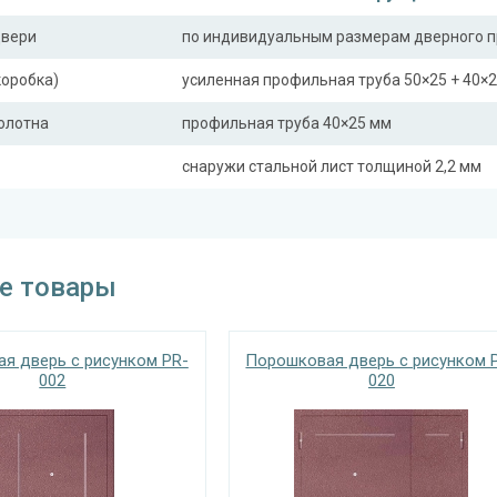
двери
по индивидуальным размерам дверного 
коробка)
усиленная профильная труба 50×25 + 40×
полотна
профильная труба 40×25 мм
снаружи стальной лист толщиной 2,2 мм
ная планка
профильная труба 40×25 мм
сткости (усилители)
профильная труба 40×25 мм (2 шт.)
е товары
Отделка
 снаружи
порошковое напыление (цвет на выбор)
я дверь с рисунком PR-
Порошковая дверь с рисунком 
002
020
 внутри
ламинат (цвет на выбор)
Запирающие устройства и фур
 замок
«Мосрентген» сейфового типа с нажимной