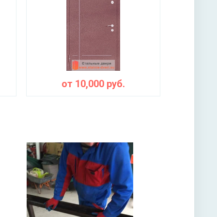
ы
от
10,000
руб.
ная плита URSA или пенопласт (на выбор)