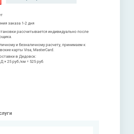
ет
ния заказа 1-2 дня
становки рассчитывается индивидуально после
рщика.
личному и безналичному расчету, принимаем к
вские карты Visa, MasterCard.
оставки в Дедовск:
 × 25 руб./км = 525 руб.
слуги