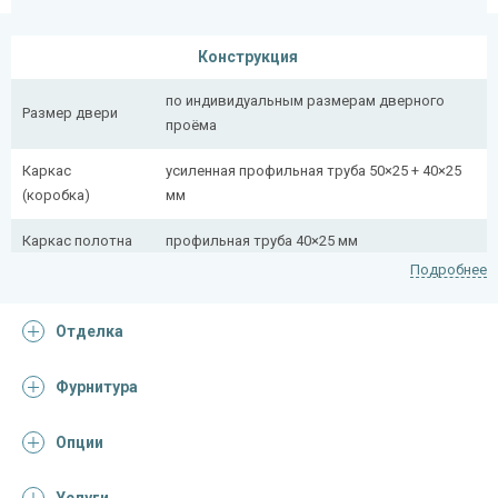
Конструкция
по индивидуальным размерам дверного
Размер двери
проёма
Каркас
усиленная профильная труба 50×25 + 40×25
(коробка)
мм
Каркас полотна
профильная труба 40×25 мм
Подробнее
Полотно
снаружи стальной лист толщиной 2,2 мм
Отделка
Притворная
профильная труба 40×25 мм
планка
Фурнитура
Ребра жесткости
профильная труба 40×25 мм (2 шт.)
(усилители)
Опции
Отделка