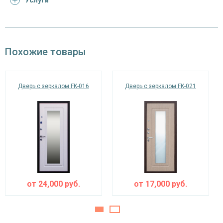
Услуги
Отделка
порошковое напыление (цвет на выбор)
снаружи
панель из МДФ 10 мм с зеркальной
Отделка внутри
Похожие товары
вставкой (цвет и фрезеровка на выбор)
Запирающие устройства и фурнитура
Дверь с зеркалом FK-016
Дверь с зеркалом FK-021
«Мосрентген» сейфового типа с нажимной
Верхний замок
ручкой, 3-х ригельный
цилиндровый «Страж» с нажимной ручкой, 4-
Нижний замок
х ригельный, 4-х оборотный, личинный ключ
Глазок
угол обзора 200°
наблюдения
от
24,000
руб.
от
17,000
руб.
Петли
⌀22 мм (2 шт.)
Противосъемные
блокираторы
устройства