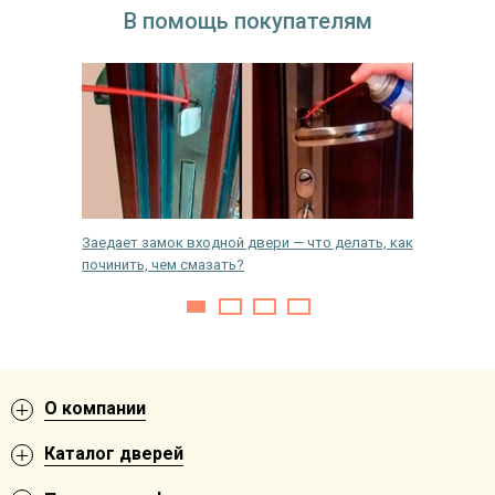
В помощь покупателям
 в дом —
Заедает замок входной двери — что делать, как
Как пра
починить, чем смазать?
монтажн
О компании
Каталог дверей