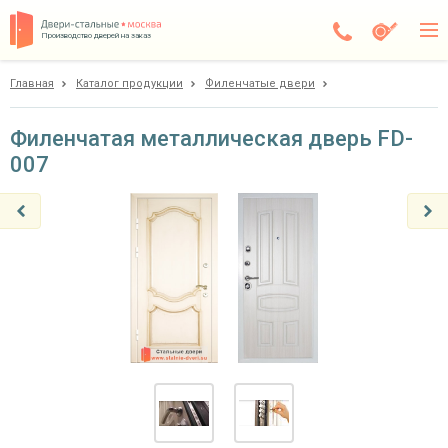
Производство дверей на заказ
Главная
Каталог продукции
Филенчатые двери
Дедовск
Каталог
Филенчатая металлическая дверь FD-
007
Доставка
Установка
Галерея
Акции
Покупателям
О компании
Контакты