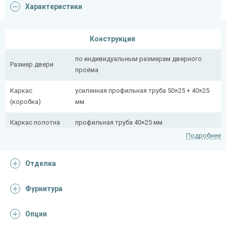
Характеристики
Конструкция
по индивидуальным размерам дверного
Размер двери
проёма
Каркас
усиленная профильная труба 50×25 + 40×25
(коробка)
мм
Каркас полотна
профильная труба 40×25 мм
Подробнее
Полотно
снаружи стальной лист толщиной 2,2 мм
Отделка
Притворная
профильная труба 40×25 мм
планка
Фурнитура
Ребра жесткости
профильная труба 40×25 мм (2 шт.)
(усилители)
Опции