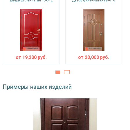
Дверь филенчатая FD-012
Дверь филенчатая FD-016
Противосъемные
блокираторы
устройства
Изоляционные материалы
одинарный контур уплотнения,
Звуко- и
минераловатная плита URSA или пенопласт
теплоизоляция
(на выбор)
от
19,200
руб.
от
20,000
руб.
Особенности модели
Направление
наружное / внутреннее,
открывания
левое / правое (на выбор)
Примеры наших изделий
Угол
180°
открывания