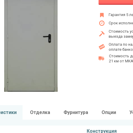
Гарантия 5 л
Срок исполне
Стоимость у
выезда заме
Оплата по на
оплате банко
Стоимость д
21 км от МКАД
ристики
Отделка
Фурнитура
Опции
У
Конструкция