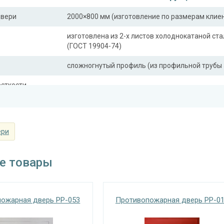
двери
2000×800 мм (изготовление по размерам клие
изготовлена из 2-х листов холоднокатаной ста
(ГОСТ 19904-74)
сложногнутый профиль (из профильной трубы 
сткости
профильная труба 40×25 мм (2 шт.)
ли)
Отделка
ери
покрас грунт-эмалью (цвет на выбор)
Запирающие устройства и фур
е товары
 замок
«Nemef» с личинкой-цилиндром, шпингалет-з
«Nemef» 2916 металл / нейлон (или аналог)
ожарная дверь PP-053
Противопожарная дверь PP-0
«Pernolu» на подшипниках, ⌀22 мм (3 шт.)