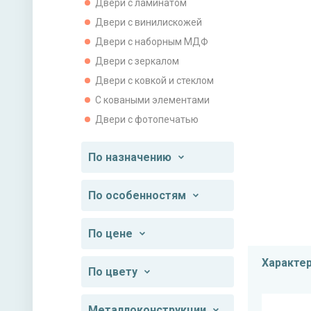
Двери с ламинатом
Двери с винилискожей
Двери с наборным МДФ
Двери с зеркалом
Двери с ковкой и стеклом
С коваными элементами
Двери с фотопечатью
По назначению
По особенностям
По цене
Характе
По цвету
Металлоконструкции