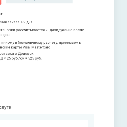
ет
ния заказа 1-2 дня
становки рассчитывается индивидуально после
рщика.
личному и безналичному расчету, принимаем к
вские карты Visa, MasterCard.
оставки в Дедовск:
 × 25 руб./км = 525 руб.
слуги