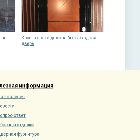
 не
Какого цвета должна быть входная
дверь
лезная информация
отогалерея
овости
опрос-ответ
бразцы отделки
верная фурнитура