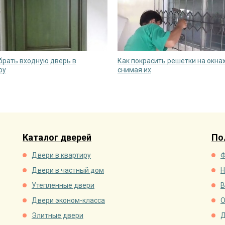
брать входную дверь в
Как покрасить решетки на окнах
ру
снимая их
Каталог дверей
По
Двери в квартиру
Ф
Двери в частный дом
Н
Утепленные двери
В
Двери эконом-класса
О
Элитные двери
Д