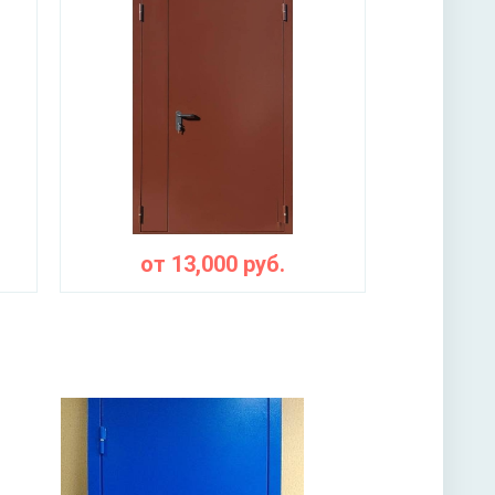
ы
о дыма – термолента «Marvon»
от
13,000
руб.