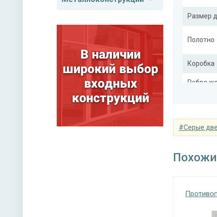
Размер 
Полотно
Коробка
Ребра же
(усилите
#Серые дв
Отделка
Похожи
Верхний
Ручка
Противоп
Петли