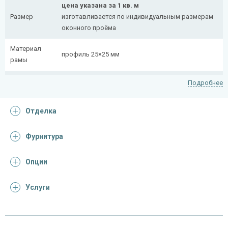
цена указана за 1 кв. м
Размер
изготавливается по индивидуальным размерам
оконного проёма
Материал
профиль 25×25 мм
рамы
Рисунок
полоса 20×4 мм
Подробнее
На заказ:
Отделка
распашная (одна или две створки)
с боковой вставкой
Тип
с верхней вставкой
Фурнитура
конструкции
съемная
дутая
Опции
Услуги
Отделка
На выбор:
порошковая краска
Покрас