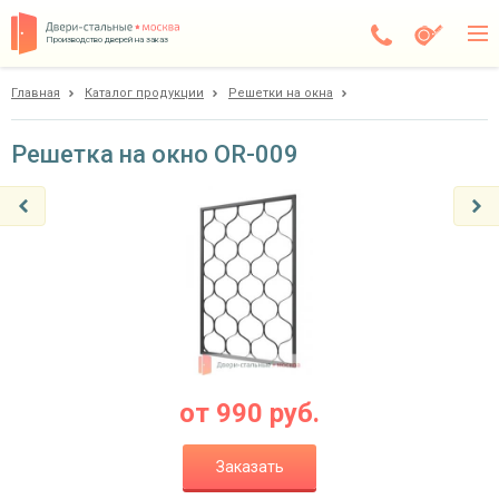
Производство дверей на заказ
Главная
Каталог продукции
Решетки на окна
Дедовск
Каталог
Решетка на окно OR-009
Доставка
Установка
Галерея
Акции
Покупателям
от
990
руб.
О компании
Заказать
Контакты