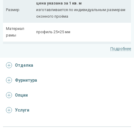
цена указана за 1 кв. м
Размер
изготавливается по индивидуальным размерам
оконного проёма
Материал
профиль 25×25 мм
рамы
Рисунок
полоса 20×4 мм
Подробнее
На заказ:
Отделка
распашная (одна или две створки)
с боковой вставкой
Тип
с верхней вставкой
Фурнитура
конструкции
съемная
дутая
Опции
Услуги
Отделка
На выбор:
порошковая краска
Покрас