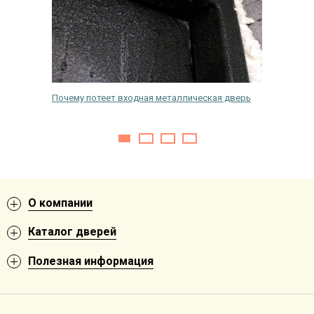
 для
Почему потеет входная металлическая дверь
Что дел
входную
О компании
Каталог дверей
Полезная информация