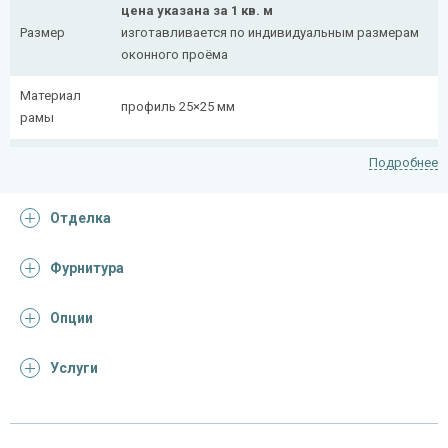
цена указана за 1 кв. м
Размер
изготавливается по индивидуальным размерам
оконного проёма
Материал
профиль 25×25 мм
рамы
Рисунок
полоса 20×4 мм
Подробнее
На заказ:
Отделка
распашная (одна или две створки)
с боковой вставкой
Тип
с верхней вставкой
Фурнитура
конструкции
съемная
дутая
Опции
Услуги
Отделка
На выбор:
порошковая краска
Покрас