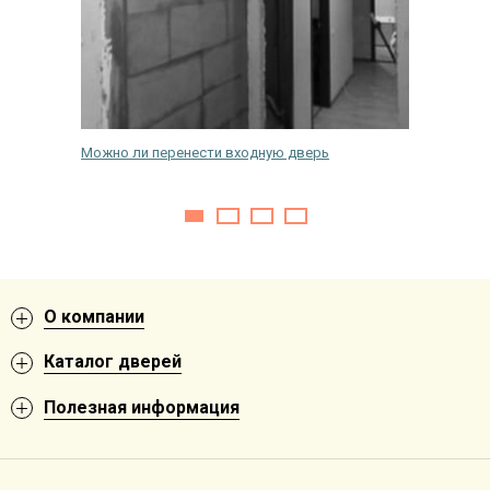
них
Можно ли перенести входную дверь
Изготов
заказ п
О компании
Каталог дверей
Полезная информация