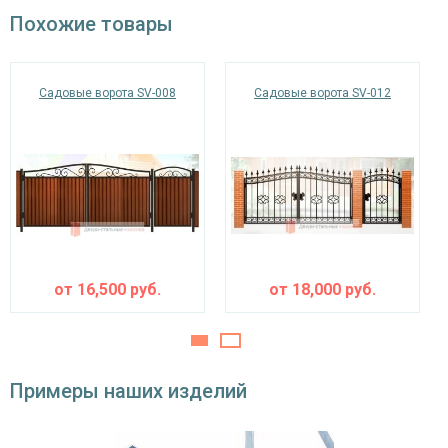
Похожие товары
Окрас
порошковое напыление (цвет на выбор)
Дополнительная комплектация​
Садовые ворота SV-008
Садовые ворота SV-012
стопорные крюки в землю на воротах – 2
шт.,
Запирающие
задвижка на калитке – 1 шт.,
устройства и
ушки под замок на воротах и калитке – 4
фурнитура
шт.
от
16,500
руб.
от
18,000
руб.
Примеры наших изделий