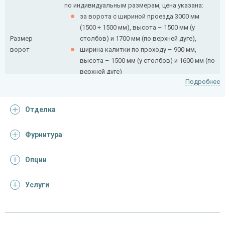
по индивидуальным размерам, цена указана:
за ворота с шириной проезда 3000 мм
(1500 + 1500 мм), высота – 1500 мм (у
Размер
столбов) и 1700 мм (по верхней дуге),
ворот
ширина калитки по проходу – 900 мм,
высота – 1500 мм (у столбов) и 1600 мм (по
верхней дуге)
Подробнее
Рамки
Отделка
полотна
профиль 20×40 мм
ворот и
Фурнитура
калитки
Внутреннее
Опции
профиль 15×15 мм профлист
заполнение
Услуги
Элементы
квадрат 10×10 мм
декора
Отделка