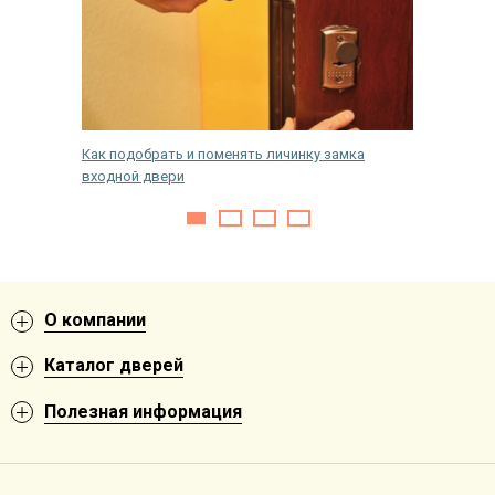
Как подобрать и поменять личинку замка
Требова
ерзания
входной двери
многокв
О компании
Каталог дверей
Полезная информация