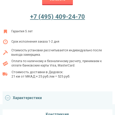
+7 (495) 409-24-70
Ежедневно с 08:00 до 24:00
+7 (495) 409-24-70
Гарантия 5 лет
Срок исполнения заказа 1-2 дня
Стоимость установки рассчитывается индивидуально после
выезда замерщика.
Оплата по наличному и безналичному расчету, принимаем к
оплате банковские карты Visa, MasterCard.
Стоимость доставки в Дедовск:
21 км от МКАД × 25 руб./км = 525 руб.
Характеристики
Конструкция