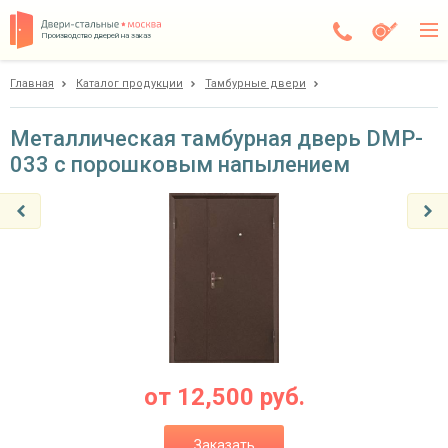
Производство дверей на заказ
Главная
Каталог продукции
Тамбурные двери
Дедовск
Каталог
Металлическая тамбурная дверь DMP-
033 с порошковым напылением
Доставка
Установка
Галерея
Акции
Покупателям
О компании
от
12,500
руб.
Контакты
Заказать