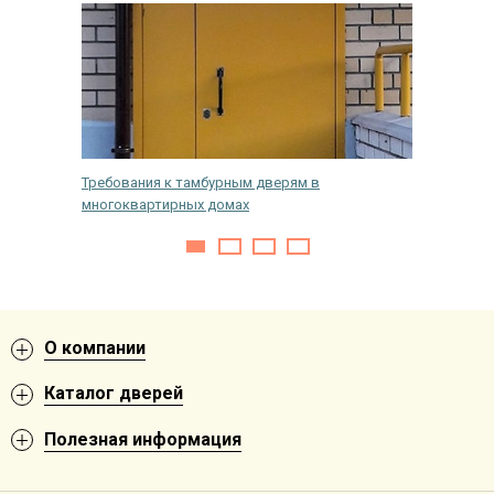
Требования к тамбурным дверям в
Какого 
многоквартирных домах
О компании
Каталог дверей
Полезная информация