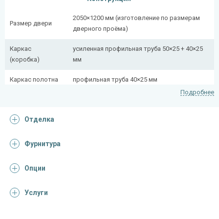
2050×1200 мм (изготовление по размерам
Размер двери
дверного проёма)
Каркас
усиленная профильная труба 50×25 + 40×25
(коробка)
мм
Каркас полотна
профильная труба 40×25 мм
Подробнее
Полотно
снаружи стальной лист толщиной 2,2 мм
Отделка
Притворная
профильная труба 40×25 мм
планка
Фурнитура
Ребра жесткости
профильная труба 40×25 мм (2 шт.)
(усилители)
Опции
Отделка
Услуги
Отделка
порошковое напыление (цвет на выбор)
снаружи