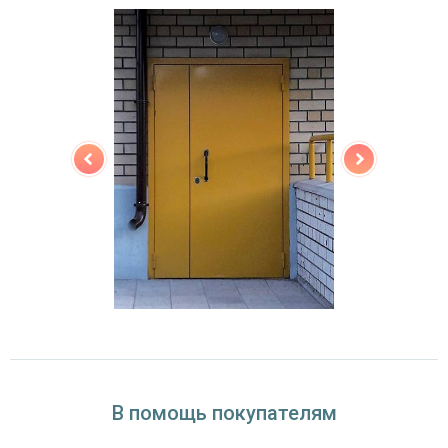
(на выбор)
Особенности модели
Направление
наружное / внутреннее,
открывания
левое / правое (на выбор)
Угол
180°
открывания
В помощь покупателям