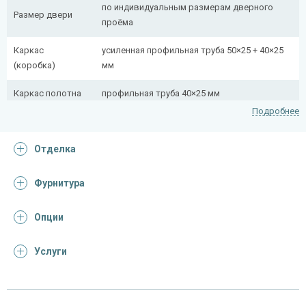
по индивидуальным размерам дверного
Размер двери
проёма
Каркас
усиленная профильная труба 50×25 + 40×25
(коробка)
мм
Каркас полотна
профильная труба 40×25 мм
Подробнее
Полотно
снаружи стальной лист толщиной 2,2 мм
Отделка
Притворная
профильная труба 40×25 мм
планка
Фурнитура
Ребра жесткости
профильная труба 40×25 мм (2 шт.)
(усилители)
Опции
Отделка
Услуги
Отделка
лист металла с декоративной фотопечатью
снаружи
винилискожа с поролоном 0,5 мм (цвет и