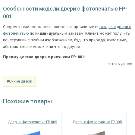
рисунок на выбор); возможен вариант
Особенности модели двери с фотопечатью FP-
Отделка внутри
отделки МДФ или Ламинат по выбору
001
заказчика.
Современные технологии позволяют производить
входные двери с
Запирающие устройства и фурнитура
фотопечатью
по индивидуальным заказам. Клиент может получить
конструкции с любым изображением, будь то природа, животные,
«Мосрентген» сейфового типа с нажимной
абстрактные символы или что-то другое.
Верхний замок
ручкой, 3-х ригельный
Преимущества двери с рисунком FP-001:
Нижний замок
на выбор
Читать далее
оригинальный внешний вид;
устойчивость к механическим повреждениям и загрязнениям;
Глазок
угол обзора 200°
устойчивость к влаге.
#Синие двери
наблюдения
Петли
⌀22 мм (2 шт.)
Приобрести двери можно с доставкой и
Похожие товары
установкой. Все работы будут выполнены быстро и
Противосъемные
блокираторы
качественно. Доставка осуществляется по Москве
устройства
и региону. Также предусмотрена услуга вызова
Дверь с фотопечатью FP-009
Дверь с фотопечатью FP-005
замерщика.
Изоляционные материалы