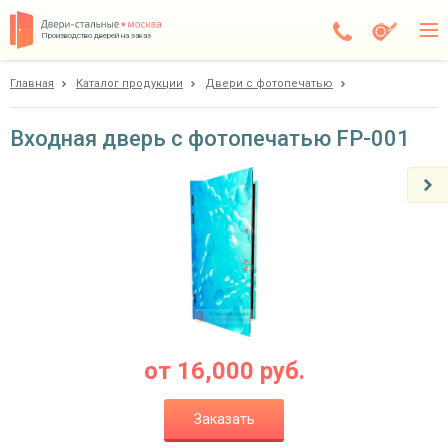
Производство дверей на заказ
Главная
Каталог продукции
Двери с фотопечатью
Дедовск
Каталог
Входная дверь с фотопечатью FP-001
Доставка
Установка
Галерея
Акции
Покупателям
от
16,000
руб.
О компании
Заказать
Контакты