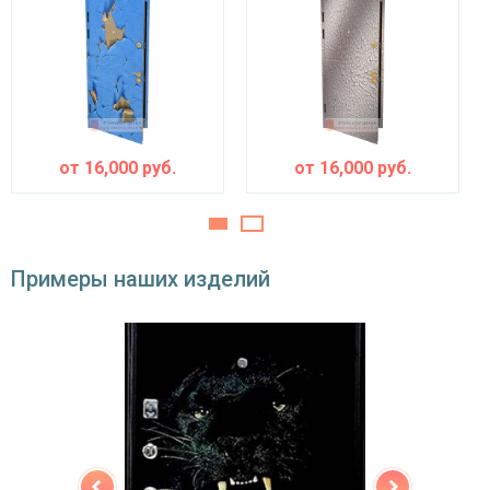
Звуко- и
одинарный контур уплотнения,
теплоизоляция
минераловатная плита URSA
Особенности модели
Направление
наружное / внутреннее,
открывания
левое / правое (на выбор)
от
16,000
руб.
от
16,000
руб.
Угол
180°
открывания
Примеры наших изделий