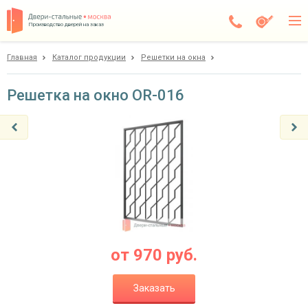
Производство дверей на заказ
Главная
Каталог продукции
Решетки на окна
Дедовск
Каталог
Решетка на окно OR-016
Доставка
Установка
Галерея
Акции
Покупателям
от
970
руб.
О компании
Заказать
Контакты