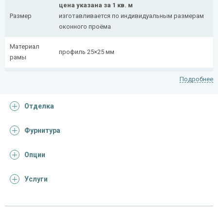
цена указана за 1 кв. м
Размер
изготавливается по индивидуальным размерам
оконного проёма
Материал
профиль 25×25 мм
рамы
Рисунок
полоса 20×4 мм
Подробнее
На заказ:
Отделка
распашная (одна или две створки)
с боковой вставкой
Тип
с верхней вставкой
Фурнитура
конструкции
съемная
дутая
Опции
Услуги
Отделка
На выбор:
порошковая краска
Покрас